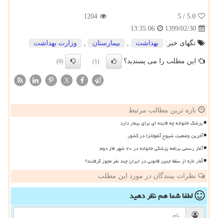
1204
/ 5
5.0
1399/02/30
13:35:06
تگهای خبر:
بهداشت
,
بیمارستان
,
وزارت بهداشت
این مطلب را می پسندید؟
(0)
(1)
X
تازه ترین مطالب مرتبط
پزشک خانواده چه فایده ای برای بیمار دارد
آخرین وضعیت شیوع آنفولانزا در کشور
آغاز رسمی برنامه پزشکی خانواده در ۲۰ شهر فاز دوم
آمار تازه از سقط جنین قانونی در ایران چند نفر مجوز گرفتند؟
نظرات بینندگان در مورد این مطلب
لطفا شما هم
نظر دهید