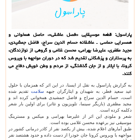
پاراسول: قطعه موسیقایی «فصل عاشقی»، حاصل همخوانی و
همسرایی حماسی ـ عاشقانه حسام الدین سراج، فاضل جمشیدی،
مجید مظفری، علیرضا بهرامی، محسن غلامی و گروهی از نوازندگان،
به پرستاران و پزشكانی تقدیم شد كه در دوران مواجهه با ویروس
كرونا، با ایثار و از جان گذشتگی، از مردم و وطن خویش دفاع می
كنند.
به گزارش پاراسول به نقل از ایسنا، در این اثر که همزمان با حلول
عید سعید فطر، به شهیدان و ایثارگران جبهه
سلامت
تقدیم شده
است، حسام الدین سراج و فاضل جمشیدی همخوانی کرده اند و
مجید مظفری (بازیگر سینما، تلویزیون و تئاتر) برای اولین بار شعر
دکلمه کرده است.
شعر و ملودی این اثر از علیرضا بهرامی و میکس و مسترینگ
موسیقی نیز برعهده محسن غلامی بوده است.
طبق آمارهای اعلام شده، بیش از یکصد نفر از کادر درمانی کشور در
مواجهه با ویروس کرونا جان خودرا از دست داده و حدود هشتصد نفر