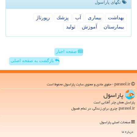
تگهای پاراسول
بهداشت
بیماری
آب
پزشك
رپورتاژ
بیمارستان
آموزش
تولید
صفحه اخبار
بازگشت به صفحه اصلی
parasol.ir - حقوق مادی و معنوی سایت پاراسول محفوظ است
پاراسول
پاراسل همان چتر آفتابی است
parasol.ir: چتری برای زندگی، در تمام فصول
صفحات اصلی پاراسول
درباره ما