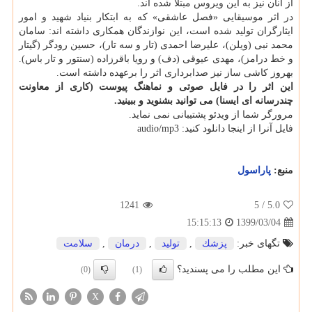
از آنان نیز به این ویروس مبتلا شده اند.
در اثر موسیقایی «فصل عاشقی» که به ابتکار بنیاد شهید و امور
ایثارگران تولید شده است، این نوازندگان همکاری داشته اند: سامان
محمد نبی (ویلن)، علیرضا احمدی (تار و سه تار)، حسین رودگر (گیتار
و خط درامز)، مهدی عیوقی (دف) و رویا باقرزاده (سنتور و تار باس).
بهروز کاشی ساز نیز صدابرداری اثر را برعهده داشته است.
این اثر را در فایل صوتی و نماهنگ پیوست (کاری از معاونت
چندرسانه ای ایسنا) می توانید بشنوید و ببینید.
مرورگر شما از ویدئو پشتیبانی نمی نماید.
فایل آنرا از اینجا دانلود کنید: audio/mp3
منبع:
پاراسول
1241
/ 5
5.0
1399/03/04
15:15:13
تگهای خبر:
پزشك
,
تولید
,
درمان
,
سلامت
این مطلب را می پسندید؟
(0)
(1)
X