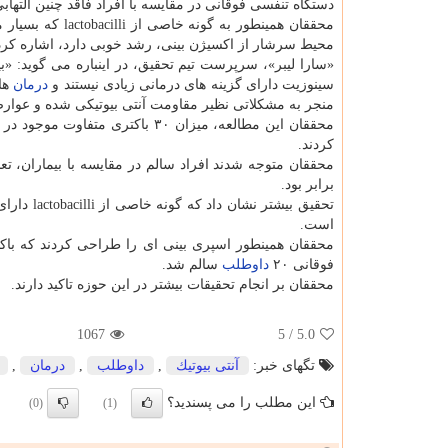
دستگاه تنفسی فوقانی در مقایسه با افراد فاقد چنین التها
محققان همینطور به گونه خاصی از
محیط سرشار از اکسیژن بینی، رشد خوبی دارد، اشاره کرد
«سارا لیبر»، سرپرست تیم تحقیق، در اینباره می گوید: «بیم
سینوزیت دارای گزینه های درمانی زیادی نیستند و
درمان
های
منجر به مشکلاتی نظیر مقاومت آنتی بیوتیکی شده و عوارض
محققان این مطالعه، میزان ۳۰ باکتری متفاوت موجود در دستگاه تنفسی فوقانی ۲۲۵ بیمار مبتلا به سینوزیت مزمن و ۱۰۰ فرد
کردند.
برابر بود.
تحقیق بیش
است.
فوقانی ۲۰
داوطلب
سالم شد.
محققان بر انجام تحقیقات بیشتر در این حوزه تاکید دارند.
1067
/ 5
5.0
تگهای خبر:
آنتی بیوتیك
,
داوطلب
,
درمان
,
این مطلب را می پسندید؟
(0)
(1)