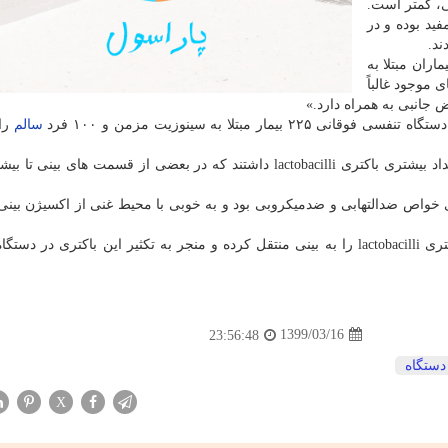
بی، کمتر است.
 lactobacilli که بسیار مفید بوده و در
ند.
اران مبتلا به
 موجود غالباً
 جانبی به همراه دارد.»
سالم
را 
تر نشان داد که گونه خاصی از lactobacilli دارای خواص ضدالتهابی و ضدمیکروبی بود و به خوبی با محیط غنی از اکسیژن
محققان همینطور اسپری بینی ای را طراحی کردند که باکتری lactobacilli را به بینی منتقل کرده و منجر به تکثیر این باکتری 
1399/03/16
23:56:48
دستگاه
X