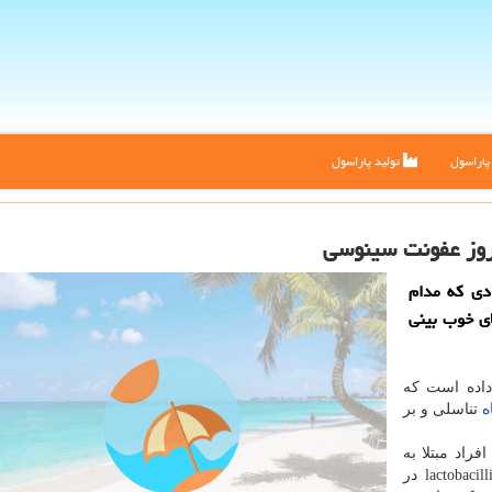
اراسول
تولید پاراسول
روز عفونت سینوسی
دی كه مدام
ای خوب بینی
داده است که
ه
تناسلی و بر
فراد مبتلا به
التهاب مزمن بینی و سینوس، تعداد باکتری های مفید lactobacilli در