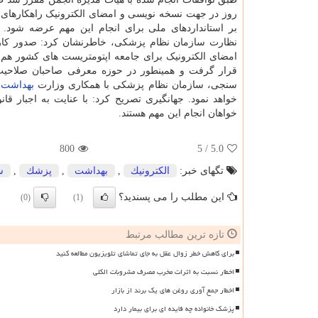
روز در جهت نسخه نویسی و امضای الکترونیک راهکارهای 
بر استانداردهای ملی برای انجام این مهم عرضه شود. 
نظارت سازمان نظام پزشکی، خاطرنشان کرد: صدور کا
امضای الکترونیک برای جامعه اپتومتریست های کشور هم 
قرار گرفت و همینطور در حوزه معرفی صاحبان صلاحیت
سنجی، سازمان نظام پزشکی با همکاری وزارت
بهداشت
و
خواهد نمود. جهانگیری تصریح کرد: با عنایت به اجبار ق
خواهان انجام این مهم هستند.
800
/ 5
5.0
تگهای خبر:
الكترونیك
,
بهداشت
,
پزشك
,
س
این مطلب را می پسندید؟
(0)
(1)
تازه ترین مطالب مرتبط
برای کاهش خطر زوال عقل به جای تماشای تلویزیون مطالعه کنید
اخطار نسبت به اثرات مخرب مصرف مشروبات الکلی
اخطار جمع آوری روغن های یک برند از بازار
پزشک خانواده چه فایده ای برای بیمار دارد