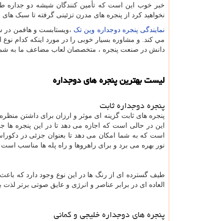
خبر خوب این است که تأمین کنندگان شیشه دو جداره طیف 
نخواهید کرد از پنجره های مدرن تزئینی گرفته تا سبک های 
نمایندگی پنجره دوجداره وین تک
،ویستابست و هافمن در سار
مي كند. و مشاوره بسیار خوبی را در مورد اینکه کدام نوع از
دانش در صنعت پنجره ، متخصصان لعاب مضاعف ما به شما کم
لیست بهترین پنجره های دوجداره
پنجره دوجداره ثابت
پنجره های ثابت گزینه ای موثر و ارزان برای داشتن منظره
این در حالی است که اجازه می دهد تا در این پنجره ها 
است که به شما امکان می دهد تا بعنوان جزئی در دکوراس
نور بهره می برد و برای راهروها و راه پله ها مناسب است .
طیف گسترده ای از رنگ ها در این نوع وجود دارد که باعث 
العاده ای در برابر عناصر و انرژی و عایق صوتی برتر لذت بب
پنجره های دوجداره خلیجی و کمانی