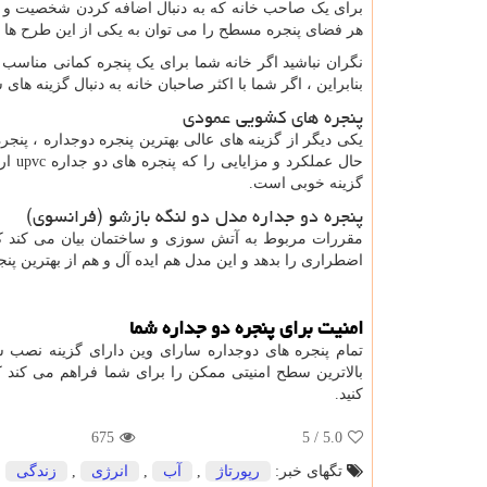
برای یک صاحب خانه که به دنبال اضافه کردن شخصیت و ه
هر فضای پنجره مسطح را می توان به یکی از این طرح ها
نگران نباشید اگر خانه شما برای یک پنجره کمانی مناسب
بنابراین ، اگر شما با اکثر صاحبان خانه به دنبال گزینه ها
پنجره های کشویی عمودی
یکی دیگر از گزینه های عالی بهترین پنجره دوجداره ، پنج
حال عملکرد و مزایایی را که پنجره های دو جداره
upvc
ار
گزینه خوبی است.
پنجره دو جداره مدل دو لنگه بازشو (فرانسوی)
مقررات مربوط به آتش سوزی و ساختمان بیان می کند که حد
اضطراری را بدهد و این مدل هم ایده آل و هم از بهترین پن
امنیت برای پنجره دو جداره شما
تمام پنجره های دوجداره سارای وین دارای گزینه نصب 
بالاترین سطح امنیتی ممکن را برای شما فراهم می کند ک
کنید.
675
/ 5
5.0
تگهای خبر:
رپورتاژ
,
آب
,
انرژی
,
زندگی