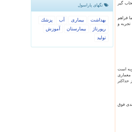
خاب گیر
تگهای پاراسول
ا فراهم
بهداشت
بیماری
آب
پزشك
 تجربه و
رپورتاژ
بیمارستان
آموزش
تولید
ویه است
 معماری
 حداکثر
ندی فوق