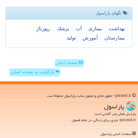
تگهای پاراسول
بهداشت
بیماری
آب
پزشك
رپورتاژ
بیمارستان
آموزش
تولید
صفحه اخبار
بازگشت به صفحه اصلی
parasol.ir - حقوق مادی و معنوی سایت پاراسول محفوظ است
پاراسول
پاراسل همان چتر آفتابی است
parasol.ir: چتری برای زندگی، در تمام فصول
صفحات اصلی پاراسول