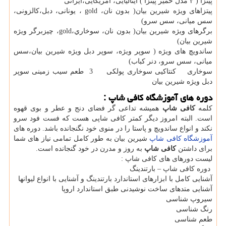
پيتزا ( ٣ مدل خمير پيتزا ) ايتاليايی، آمريكايی،ايرانی
پيتزاهای ويژه شيرين بيان( بدون نان، gold ، يونانی، دبل،كالزونی،
سس ميانی، سس سرو)
برگرهای ويژه شيرين بيان( بدون نان، سوخاري،gold، چيزبرگر ويژه
شيرين بيان)
ساندويچ های ويژه ( سوپر ويژه، سوپر دبل ويژه شيرين بيان،سس
ميانی، سس سرو، دنر كباب)
سوخاری كنتاكيی سوخاری پولكی 3 طعم سيب زمينی سوپر
دبل ويژه شيرين بيان
دوره های آموزشگاه کافی شاپ :
کلمه
کافی شاپ
همیشه تداعی گر فضای دنج و عطر و بوی قهوه
است. البته امروز دیگر کمتر کافی شاپی هست که فست فود سرو
نکند و انواع ساندویچ و پاستا را در منوی خود نگنجانده باشد. دوره های
آموزشگاه کافی شاپ
شیرین بیان به طور کامل تمامی نیاز های شما
برای داشتن
کافی شاپ
به روز و مدرن در خود گنجانده است.
لیست دورهای های کافی شاپ :
دوره کافی شاپ – بارتندینگ
آشنایی کامل با ابزارهای استاندارد بارتندینگ و آشنایی با انواع لیوانها
آشنایی متدهای ساخت نوشیدنی طبق استاندارد اروپا
سیروپ شناسی
رنگ شناسی
طعم شناسی