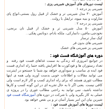
لیست دورهای های آموزش شیرینی پزی :
شیرینی پز درجه ١:
آموزش ٣۰ مدل شیرینی تر و خشک از قبیل رول بستنی،انواع پای
شارلوت و بنیه میوه، ترایفل با رولت..
شیرینی پز درجه ٢ :
آموزش ۵۰ مدل شیرینی تر و خشک از قبیل نان برنجی،
نخودچی،مافین، دانمارکی، ملکه بادام، دوناتس پفکی...
کیک ساز ترساز
شیرینی های بدون فر
شیرینی پز شیرینی های خشک
دوره های آموزشگاه فست فود :
در جوامع امروزی که زندگی به سمت غذاهای فست فود رفته و
تعداد رستوران ها و فودکورت ها افزایش یافته حتما راه اندازی فست
فود ایده ی مناسب و سودآوری خواهد بود.شما با جستجو در اینترنت
می توانید مقالات و اطلاعات خوبی بدست آورید ولی همه ی اینها
مطالب تئوری هستند که برای راه اندازی کسب و کار لازم است ولی
کافی نیست. یعنی اگر تا به حال تجربه ای در این گونه کسب و کارها
نداشته باشید، نمی توانید به راحتی مطالب تئوری را در پروژه ی
عملی به کار بگیرید ولی با شرکت در دوره های
آموزشگاه فست فود
شیرین بیان این امر بسیار آسان تر و بی نقص خواهد بود.
لیست دورها های آموزش فست فود :