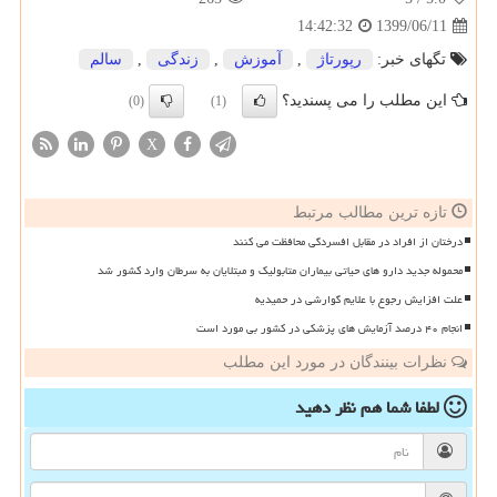
1399/06/11
14:42:32
تگهای خبر:
رپورتاژ
,
آموزش
,
زندگی
,
سالم
این مطلب را می پسندید؟
(0)
(1)
X
تازه ترین مطالب مرتبط
درختان از افراد در مقابل افسردگی محافظت می کنند
محموله جدید دارو های حیاتی بیماران متابولیک و مبتلایان به سرطان وارد کشور شد
علت افزایش رجوع با علایم گوارشی در حمیدیه
انجام ۴۰ درصد آزمایش های پزشکی در کشور بی مورد است
نظرات بینندگان در مورد این مطلب
لطفا شما هم
نظر دهید