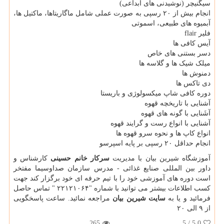
سیگنیچر (نوشیدنی های ابداعی)
انجام بیش از ٢۰ رسپی به صورت عملی شامل ماگاریتاها، ماکتیل ها،
آبمیوه های طبیعی، اسموتی
فلیر flair
آیس کافی ها
دسر بستنی های خاص
میلک شیک ها و گلاسه ها
دمنوش ها
دی تاکس ها
دوره کافی شاپ میکسولوژی و باریستا
آشنایی با تاریخچه قهوه
آشَنایی با گونه های قهوه
آشنایی با انواع رست و گرایند قهوه
انواع کاپ ها و نحوه سرو قهوه ها
انجام حداقل ٢۰ رسپی بر پایه اسپرسو
آموزشگاه شیرین بیان با مدیریت
سرکار خانم حسینی
کارشناس و
داور بین المللی صنایع غذائی - مدرس سازمان صداوسیما مفتخر
است دوره های آموزشی خود را با تیم حرفه ای خود برگزار کند جهت
کسب اطلاعات بیشتر می توانید با شماره "٢٢١٢١۰۶۴ " تماس حاصل
فرمائید و یا به
سایت شیرین بیان
مراجعه نمائید. ساعت پاسخگویی
از ٩ الی ٢۰
265
/ 5
5.0