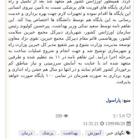
گردد. همینطور اورژانس کشور هم متعهد شد بعد از تکمیل و راه
اندازی پایگاه های فوریت های پزشکی نسبت به تأمین نیروی انسانی
این پایگاه ها اقدام نموده و تجهیزات لازم جهت بهره برداری و خدمت
رسانی به این پایگاه هم توسط دانشگاه ها اختصاص پیدا کند. این
تفاهم نامه توسط سعید نمکی وزیر بهداشت، پیرحسین کولیوند رئیس
سازمان اورژانس کشور، شهریاری دبیرکل مجمع خیرین سلامت
کشور، پورهاشمی قائم مقام دبیرکل مجمع خیرین، تقوی نژاد معاون
توسعه مدیریت وزارت متبوع و میر شفیع مدیر کل خیرین وزارت راه
و شهرسازی توشیح شد و جهت انجام و شروع عملیات ساخت به
مرحله اجرا درآمد. این تفاهم نامه در ۱۱ بند تنظیم شده و طرفین
متعهد شده اند با عنایت به آمایش سرزمینی و نیاز مناطق کم
برخوردار کشور اقدام نمایند و در انتها دو سال هم جشن راه اندازی و
بهره برداری به صورت همزمان در تمامی ۱۰۰ پایگاه صورت خواهد
پذیرفت.
منبع:
پاراسول
200
/ 5
5.0
1399/06/20
11:31:21
تگهای خبر:
آموزش
,
بهداشت
,
پزشك
,
درمان