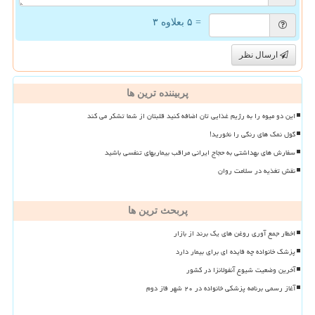
= ۵ بعلاوه ۳
ارسال نظر
پربیننده ترین ها
این دو میوه را به رژیم غذایی تان اضافه کنید قلبتان از شما تشکر می کند
گول نمک های رنگی را نخورید!
سفارش های بهداشتی به حجاج ایرانی مراقب بیماریهای تنفسی باشید
نقش تغذیه در سلامت روان
پربحث ترین ها
اخطار جمع آوری روغن های یک برند از بازار
پزشک خانواده چه فایده ای برای بیمار دارد
آخرین وضعیت شیوع آنفولانزا در کشور
آغاز رسمی برنامه پزشکی خانواده در ۲۰ شهر فاز دوم