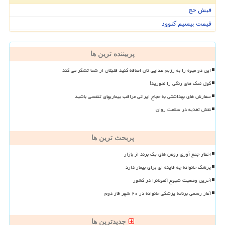
فیش حج
قیمت بیسیم کنوود
پربیننده ترین ها
این دو میوه را به رژیم غذایی تان اضافه کنید قلبتان از شما تشکر می کند
گول نمک های رنگی را نخورید!
سفارش های بهداشتی به حجاج ایرانی مراقب بیماریهای تنفسی باشید
نقش تغذیه در سلامت روان
پربحث ترین ها
اخطار جمع آوری روغن های یک برند از بازار
پزشک خانواده چه فایده ای برای بیمار دارد
آخرین وضعیت شیوع آنفولانزا در کشور
آغاز رسمی برنامه پزشکی خانواده در ۲۰ شهر فاز دوم
جدیدترین ها