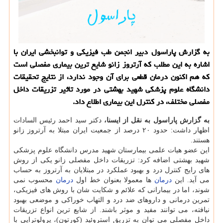
به گزارش پاراسول دبیر انجمن طب فیزیكی و توانبخشی ایران با
اشاره به این مطلب كه آرتروز زانو شایع ترین بیماری مفصلی است
كه هم اكنون درمان قطعی برای آن وجود ندارد، از نتایج تحقیقات
دانشگاه علوم پزشكی شهید بهشتی در مورد تاثیر تزریقات داخل
مفصلی مختلف، در كنترل این بیماری اطلاع داد.
به گزارش پاراسول به نقل از ایسنا،
دكتر سید احمد رئیس السادات
اظهار داشت: حدود ۲۰ درصد از جمعیت ایران مبتلا به آرتروز زانو
هستند.
این عضو هیات علمی بیمارستان شهید مدرس دانشگاه علوم پزشكی
شهید بهشتی اضافه كرد: تزریقات داخل مفصلی زانو یكی از روش
های رایج كنترل درد و بهبود عملكرد در مبتلایان به آرتروز به حساب
می آید. این
درمان
ها معمولا بعنوان خط اول
درمان
محسوب نمی
شوند، اما در بیمارانی كه علائم و شكایت شان با روش های فیزیكی،
تمرین درمانی و داروهای ضد درد و التهاب خوراكی و موضعی بهبود
نیافته، می توانند مفید و موثر باشند. از شایع ترین انواع تزریقات
داخل مفصلی می توان به تزریق استروئید (كورتون)، پرولوتراپی با