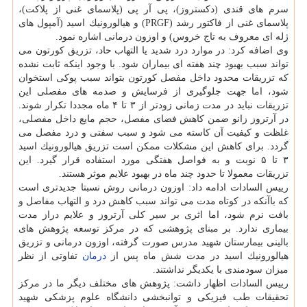
سرم های قندی (دكستروز)، پی آر پی (پلاسمای غنی از پلاكت)،
پلاسمای غنی از فاكتور رشد (PRGF) و هیالورونیك اسید (آمپول های
ژله ای معروف به تاج خروس) و اوزون درمانی اشاره نمود.
وی اضافه كرد: در موارد درد شدید یا التهاب حاد، تزریق كورتون می
تواند سبب بهبود چند هفته ای بیماران شود. با وجود اینكه ثابت نشده
كه تزریقات محدود داخل مفصل كورتون بتواند سبب پوكی استخوان
شود، اما جهت جلوگیری از فرسایش و صدمه های مفصلی این
تزریقات نباید در مدت زمانی زودتر از ۳ تا ۴ ماه مجددا تكرار شوند.
در آرتروز زانو ضمن كاهش فضای مفصل، حجم مایع داخل مفصلی،
غلظت و كیفیت آن كاسته می شود و سبب سفتی و درد مفصل می
گردد. برای كاهش این مشكلات ممكن است تزریق هیالورونیك اسید
۳ تا ۵ نوبت و به فواصل هفتگی مورد استفاده قرار گیرد. این
تزریقات معمولا تا حدود چند ماه در بهبود علایم موثر هستند.
رییس السادات ادامه داد: اوزون درمانی روش نسبتا جدیدتری است
كه باآنكه در كوتاه مدت می تواند سبب كاهش درد و التهاب مفاصل و
بافت نرم شود، اما اثری بر سیر كلی آرتروز و علایم دراز مدت
بیماری ندارد. بر مبنای پژوهشی كه در مركز توسعه پژوهش های
بالینی بیمارستان شهید مدرس صورت گرفته، اوزون درمانی و تزریق
هیالورونیك اسید در مدت شش ماه پس از
درمان
تفاوتی از نظر
میزان سودمندی با یكدیگر نداشتند.
رییس السادات اظهار داشت: پژوهش های مختلف دیگر ما در مركز
تحقیقات طب فیزیكی و توانبخشی دانشگاه علوم پزشكی شهید