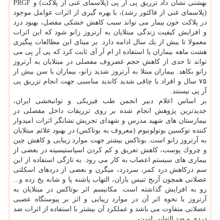
بهشتی نشان داد تزریق پی آر پی (پلاسمای غنی از پلاكت) و PRGF
(پلاسمای غنی از فاكتور رشد)، با بهره گیری از اثرات عوامل موجود
در پلاكت خون بیمار می تواند سبب كاهش خشكی مفصل، بهبود درد
و افزایش كیفیت زندگی مبتلایان به آرتروز زانو شود كه این اثرات
معمولا تا بیش از یك سال ادامه دارد. بر مبنای این مطالعات پیگیری
هشت ماهه بیماران با استفاده از ام آر آی ثابت كرد كه پی آر پی می
تواند تا حدی از كاهش حجم غضروف مفصلی در مبتلایان به آرتروز
زانو بكاهد. بیماران مبتلا به آرتروز شدید زانو، بیماران با سن بیش از
۷۵ سال و افراد با چاقی شدید كاندید مناسبی جهت انجام تزریق پی
آر پی نیستند.
بر اساس اعلام دبیر انجمن طب فیزیكی و توانبخشی ایران،
جدیدترین پژوهش انجام شده بر روی تزریقات داخل مفصلی در
بیمارستان های شهید مدرس و شهدای تجریش نشانگر اثرات امیدوار
كننده توكسین بوتولونیوم (معروف به بوتاكس) در بهبود علائم مبتلایان
به آرتروز زانو است. بوتاكس بیشتر جهت موارد زیبایی و كاهش چین
و چروك پوست، كاهش تعریق و كم كردن اسپاستیسیته در بعضی از
بیماری های سیستم اعصاب به كار می رود. به تازگی استفاده از این
سم دركاهش درد كمر، سردرد، میگرن و بعضی از دردهای اسكلتی
عضلانی همچون آرنج تنیس بازان، التهاب پاشنه پا و شانه یخ زده و...
رو به افزایش گذاشته است. مكانیسم اثر بوتاكس در مبتلایان به
آرتروز با نحوه اثر آن در موارد زیبایی و اثر بر پیوستگاه عصبی
عضلانی متفاوت می باشد و عملكرد آن بیشتر با استفاده از اثرات ضد
دردی و ضد التهابی است.