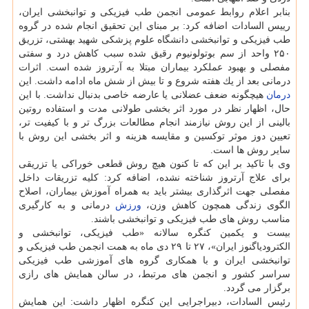
بنابر اعلام روابط عمومی انجمن طب فیزیكی و توانبخشی ایران،
رییس السادات اضافه كرد: بر مبنای این تحقیق انجام شده در گروه
طب فیزیكی و توانبخشی دانشگاه علوم پزشكی شهید بهشتی، تزریق
۲۵۰ واحد از سم بوتولونیوم رقیق شده سبب كاهش درد و سفتی
مفصلی و بهبود عملكرد بیماران مبتلا به آرتروز شده است. اثرات
درمانی بعد از یك هفته شروع و تا بیش از شش ماه ادامه داشت. این
درمان
هیچگونه ضعف عضلانی یا عارضه خاصی بدنبال نداشت. با این
حال، اظهار نظر در مورد اثر بخشی طولانی مدت و استفاده روتین
بالینی از این روش نیازمند انجام مطالعات بزرگ تر و با كیفیت تر،
تعیین دوز موثر توكسین و مقایسه هزینه و اثر بخشی این روش با
سایر روش ها است.
وی با تاكید بر این كه تا كنون هیچ روش قطعی خوراكی یا تزریقی
برای علاج آرتروز شناخته نشده، اضافه كرد: كلیه تزریقات داخل
مفصلی جهت اثرگذاری بیشتر باید به همراه آموزش بیماران، اصلاح
الگوی زندگی همچون كاهش وزن،
ورزش
درمانی و به كارگیری
مناسب روش های طب فیزیكی و توانبخشی باشند.
بیست و یكمین كنگره سالانه «طب فیزیكی، توانبخشی و
الكترودیاگنوز ایران»، ۲۷ تا ۲۹ دی ماه به همت انجمن طب فیزیكی و
توانبخشی ایران و با همكاری گروه های آموزشی طب فیزیكی
سراسر كشور و انجمن های مرتبط، در سالن همایش های رازی
برگزار می گردد.
رئیس السادات، دبیراجرایی این كنگره اظهار داشت: این همایش