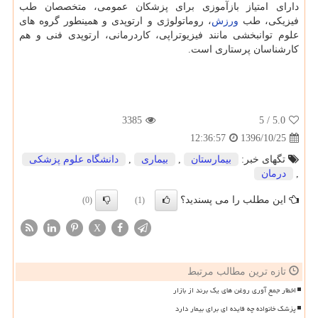
دارای امتیاز بازآموزی برای پزشكان عمومی، متخصصان طب
فیزیكی، طب
ورزش
، روماتولوژی و ارتوپدی و همینطور گروه های
علوم توانبخشی مانند فیزیوتراپی، كاردرمانی، ارتوپدی فنی و هم
كارشناسان پرستاری است.
3385
/ 5
5.0
1396/10/25
12:36:57
تگهای خبر:
بیمارستان
,
بیماری
,
دانشگاه علوم پزشكی
,
درمان
این مطلب را می پسندید؟
(0)
(1)
X
تازه ترین مطالب مرتبط
اخطار جمع آوری روغن های یک برند از بازار
پزشک خانواده چه فایده ای برای بیمار دارد