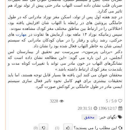
ضربان قلب نشان داده است التهاب مادر حتی پیش از تولد نوزاد هم
تاثیر می گذارد.
در چند هفته اول پس از تولد، اسكن مغز نوزاد مادرانی كه در طول
حاملگی پروتئین های در رابطه با التهاب شان افزایش یافته بود،
اختلالاتی را در ارتباط بین مناطق مختلف مغز كودك مشاهده نمودند.
سپس زمانیكه نوزاد ۱۴ ماهه بود، آزمایش ها تفاوت در
مهارت
های
حركتی، رشد زبان و رفتار را در میان كودكان مادرانی كه سیستم
ایمنی شان به خاطر التهاب فعال شده بود را نشان داد.
دكتر «بردلی پترسون»، سرپرست تیم تحقیق از بیمارستان لس
آنجلس، در این باره می گوید: «این مطالعه نشان داده است كه
نشانگرهای التهاب در خون مادر می تواند با تغییرات كوتاه مدت و
بلندمدت مغز كودك ارتباط داشته باشد.»
محققان عنوان می كنند این یافته ها بسیار قابل توجه هستند، اما باید
تحقیقات بیشتری برای فهم كامل نحوه تاثیر فعال سازی سیستم
ایمنی مادر در طول حاملگی بر كودكش صورت گیرد.
3228
/ 5
5.0
1396/12/17
20:31:51
تگهای خبر:
محقق
این مطلب را می پسندید؟
(0)
(1)