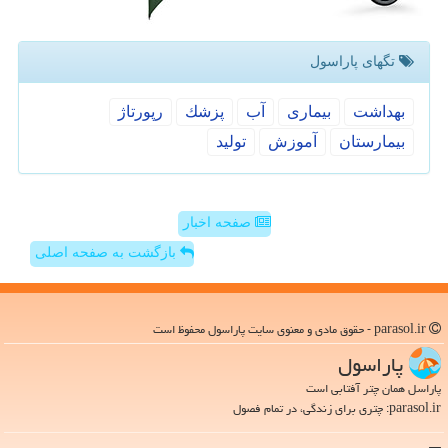
تگهای پاراسول
بهداشت
بیماری
آب
پزشك
رپورتاژ
بیمارستان
آموزش
تولید
صفحه اخبار
بازگشت به صفحه اصلی
parasol.ir - حقوق مادی و معنوی سایت پاراسول محفوظ است
پاراسول
پاراسل همان چتر آفتابی است
parasol.ir: چتری برای زندگی، در تمام فصول