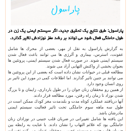
پاراسول: طبق نتایج یك تحقیق جدید، اگر سیستم ایمنی یك زن در
طول حاملگی فعال شود می تواند بر رشد مغز نوزادش تاثیر گذارد.
به گزارش پاراسول به نقل از مهر، بعضی از محرك ها شامل
عفونت، استرس، بیماری و آلرژی ها می توانند باعث فعال شدن
سیستم ایمنی شوند. در صورت فعال شدن سیستم ایمنی، پروتئین ها
بعنوان بخشی از واكنش التهابی آزاد می شوند.
مطالعه قبلی در حیوانات نشان داده است كه بعضی از این پروتئین ها
می توانند بر جنین تاثیر گذارند. اما اطلاعات كمی در مورد این تاثیر بر
روی انسان وجود دارد.
از همین رو محققان زنان جوان را در طول بارداری، زایمان و تا بزرگ
شدن نوزاد تا زمان راه رفتن، مورد مطالعه قرار دادند.
آنها دریافتند عملكرد كوتاه مدت و بلندمدت مغز كودك ممكن است در
طول سه ماهه سوم حاملگی تحت تاثیر فعالیت سیستم ایمنی
مادرشان باشد.
این یافته ها شامل تغییراتی در ضربان قلب جنینی در نوزادان زنان
حاملگی بود كه علائم التهاب را نشان دادند. با عنایت به رابطه بین
ضربان قلب جنین و سیستم عصبی، محققان عنوان می كنند تغییرات