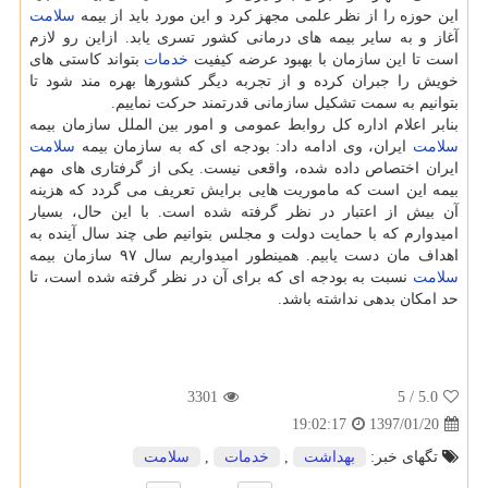
این حوزه را از نظر علمی مجهز كرد و این مورد باید از بیمه
سلامت
آغاز و به سایر بیمه های درمانی كشور تسری یابد. ازاین رو لازم
است تا این سازمان با بهبود عرضه كیفیت
خدمات
بتواند كاستی های
خویش را جبران كرده و از تجربه دیگر كشورها بهره مند شود تا
بتوانیم به سمت تشكیل سازمانی قدرتمند حركت نماییم.
بنابر اعلام اداره كل روابط عمومی و امور بین الملل سازمان بیمه
سلامت
ایران، وی ادامه داد: بودجه ای كه به سازمان بیمه
سلامت
ایران اختصاص داده شده، واقعی نیست. یكی از گرفتاری های مهم
بیمه این است كه ماموریت هایی برایش تعریف می گردد كه هزینه
آن بیش از اعتبار در نظر گرفته شده است. با این حال، بسیار
امیدوارم كه با حمایت دولت و مجلس بتوانیم طی چند سال آینده به
اهداف مان دست یابیم. همینطور امیدواریم سال ۹۷ سازمان بیمه
سلامت
نسبت به بودجه ای كه برای آن در نظر گرفته شده است، تا
حد امكان بدهی نداشته باشد.
3301
/ 5
5.0
1397/01/20
19:02:17
تگهای خبر:
بهداشت
,
خدمات
,
سلامت