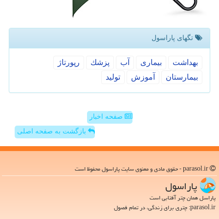
تگهای پاراسول
بهداشت
بیماری
آب
پزشك
رپورتاژ
بیمارستان
آموزش
تولید
صفحه اخبار
بازگشت به صفحه اصلی
parasol.ir - حقوق مادی و معنوی سایت پاراسول محفوظ است
پاراسول
پاراسل همان چتر آفتابی است
parasol.ir: چتری برای زندگی، در تمام فصول