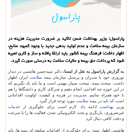
پاراسول: وزیر بهداشت ضمن تاكید بر ضرورت مدیریت هزینه در
سازمان بیمه سلامت و عدم تولید بدهی جدید با وجود كمبود منابع،
اظهار داشت: فرهنگ بیمه كشور باید ارتقا یافته و ساز و كاری تعبیه
شود كه پرداخت حق بیمه و مالیات سلامت به درستی صورت گیرد.
به گزارش پاراسول به نقل از ایسنا،
دكتر سیدحسن هاشمی در دیدار
نوروزی خود با مدیران و پرسنل سازمان بیمه
سلامت
ایران اظهار
داشت: مبحث بیمه، مبحث بسیار مهمی است و ما باید یاد بگیریم كه
در این حوزه چه اقدامی انجام دهیم و شركای كاری و دانشگاها را هم
با خود همراه نماییم. مدیریت در هزینه و كیفیت، اولویت اقداماتی
است كه باید در بیمه
سلامت
مورد توجه قرار گیرد.
وزیر
بهداشت
ادامه داد: لازم است برای جلوگیری از
خدمات
غیرضروری، بازنگری و بحث الكترونیكی شدن فعالیت ها را با سرعت
و دقت كافی دنبال كرد.
هاشمی اظهار نمود: برای جلوگیری از اقدامات سلیقه ای بیمه ها، باید