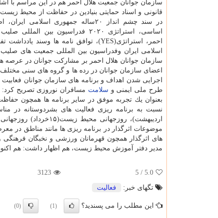
سازمان جوانان جمعیت هلال احمر هم در این مراسم با اشار
قانونی و اسناد حمایتی بنیادین در حفاظت از محیط زیست
اساسی، استراتژی ۲۰۲۰ فدراسیون بین الملل
احمر، استراتژی(YES)، توافق نامه ها 
اسلامی ایران وفدراسیون بین المللی جمعیت های صلیب س
سازمان جوانان هلال احمر بر مشاركت جوانان در عرصه ه
اعضای سازمان جوانان در رده ها و گروه های سنی مختلف د
طرح ملی ایمنی و
سلامت
مسافران نوروزی تصریح كرد: ای
بعنوان یك تجربه موفق در سایر برنامه ها همچون حفاظت
موضوعات اثرگذار در برنامه ریزی ها مانند مناطق در معرض
های اثرگذار همچون قهرمانان ورزشی و نخبگان فرهنگی و
مدیر دفتر آموزش محیط زیست، هم اظهار داشت: هم اكنون ۸۰ میلیون نفر بعنوان محیطبان در حفاظت از محیط زیست، همكاری می ك
3123
/ 5
5.0
تگهای خبر:
فعالیت
این مطلب را می پسندید؟
(0)
(1)