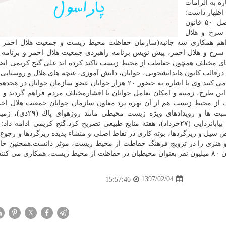
ه به الزامات
 اظهار داشت:
در سند چشم انداز ۲۰ساله جمهوری اسلامی ایران، اصل ۵۰ قانون
ی صلیب سرخ و هلال
وسند یادداشت تفاهم همكاری سه جانبه(سازمان حفاظت محیط زیست و جمعیت هلال احم
رخ و هلال احمر، پیش نویس برنامه راهبردی جمعیت هلال احمر و برنامه 
ای مختلف همچون حفاظت از محیط زیست تاكید كرده اند.علی گنج كریمی اضا
رقالب كانون هایدانشجویی، جوانان، دانش آموزی، غنچه های هلال و روستایی
اجرایی شدن اهداف و برنامه های سازمان جوانان فعابیت می كنند.وی با اشاره به حضور ۲۰ هزار جوانان عضو سازمان جو
ن طرح، زمینه و امكان تعامل جوانان با اقشارمختلف مردم فراهم گردید و 
 از محیط زیست هم از آن بهره برد.معاون سازمان جوانان جمعیت هلال احم
اردیبهشت)، روزجهانی محیط زیست(۱۵خرداد) روزجهانی بیابانزدایی (۲۷خرداد)، هفته منابع طبیعی تصریح كرد.گنج كریمی ادا
 سیل و ریزگردها، بوته كاری در نقاط اصلی و منشاء پدیده ریزگردها و رجوع 
 هنری را در ترویج فرهنگ حفاطت از محیط زیست، موثر دانست.همچنین خان
نند.
1397/02/04
15:57:46
X