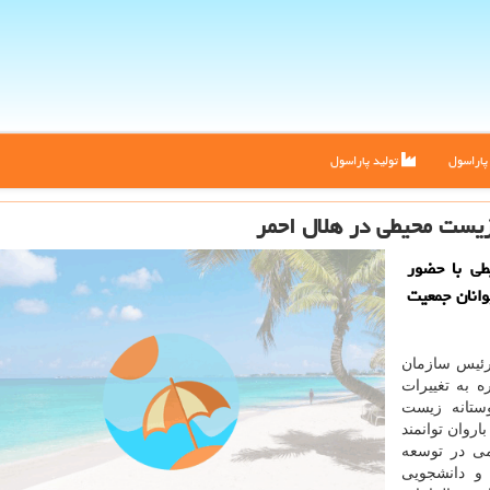
اراسول
تولید پاراسول
 زیست محیطی در هلال احمر
طی با حضور
انان جمعیت
رئیس سازمان
ه به تغییرات
ستانه زیست
اروان توانمند
می در توسعه
و دانشجویی