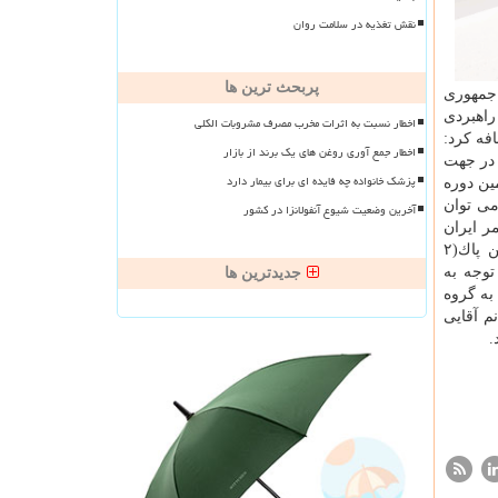
نقش تغذیه در سلامت روان
پربحث ترین ها
ر جمهوری
راهبردی
اخطار نسبت به اثرات مخرب مصرف مشروبات الکلی
فه كرد:
اخطار جمع آوری روغن های یک برند از بازار
 در جهت
پزشک خانواده چه فایده ای برای بیمار دارد
انان در هجدهمین دوره
می توان
آخرین وضعیت شیوع آنفولانزا در کشور
ر ایران
نسبت به برنامه ریزی فعالیت های بشردوستانه در مناسبت ها و رویدادهای ویژه زیست محیطی مانند روزهوای پاك (۲۹دی)، زمین پاك(۲
مه داد: توجه به
جدیدترین ها
به گروه
م آقایی