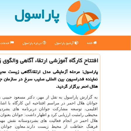
پاراسول
خانه
آرشیو پاراسول
درباره پاراسول
خدمات پ
افتتاح كارگاه آموزشی ارتقاء آگاهی والگوی
پاراسول: مرحله آزمایشی مدل ارتقاءآگاهی زیست محی
نماینده فدراسیون بین المللی صلیب سرخ در سازمان جو
هلال احمر برگزار گردید.
به گزارش پاراسول به نقل از مهر، دكتر مسعود حبیبی 
جوانان هلال احمر در مراسم افتتاحیه این كارگاه با اشار
اقلیمی، توسعه مشاركت جوانان دربرنامه های بشردو
محیطی رامثبت ارزیابی كرد و اظهار داشت: جوانان بعنوان ب
هلال احمر در انجام فعالیت های بشردوستانه نقش مه
فرهنگ حفاظت از محیط زیست دارند.معاون جوانان 