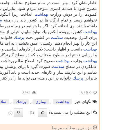
خاطرنشان كرد: بهتر است در تمام سطوح مختلف جامع
مطرح شود تا صدمه كمتری متوجه مردم شود. بنابراین نبای
كمبودها را بر دوش وزارت
بهداشت
انداخت زیرا اینگونه
نخواهیم رسید و تمام ارگان ها در كشور باید در زمینه
س
داشته باشند. وی اضافه كرد: اگر ما بتوانیم در زمینه زیر
بهداشت
كشور، پرونده الكترونیك تولید نماییم، خیلی از م
برای كنترل وضعیت
سلامت
در كشور بحث
پزشك
خانواده 
این كار را بهتر انجام دهیم. رئیسی، عمق بخشیدن به اقدام
بهداشت
دانست و اظهار داشت: یكی از كارهای اساسی و دق
و ارزیابی نه تنها در سطوح مختلف بلكه در سطح گیرندگا
بهداشت
وزارت
بهداشت
تصریح كرد: اصلاح نظام پرداخت ی
عملكردی در سطح
سلامت
صورت گیرد تا برای پوشش بی
نماییم و این نیازمند ساز و كارهای جدید است و باید آمو
بنابراین
پزشك
خانواده در این زمینه می تواند ما را در كنتر
3262
/ 5
5.0
تگهای خبر:
بهداشت
,
بیماری
,
پزشك
,
سلا
این مطلب را می پسندید؟
(0)
(1)
تازه ترین مطالب مرتبط