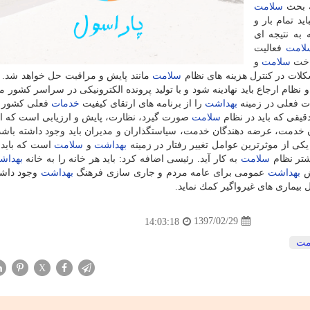
ه بحث
سلامت
د تمام بار و
 به نتیجه ای
لامت
فعالیت
ساخت
سلامت
و
شكلات در كنترل هزینه های نظام
سلامت
مانند پایش و مراقبت حل خواهد شد. 
و نظام ارجاع باید نهادینه شود و با تولید پرونده الكترونیكی در سراسر كشور م
ات فعلی در زمینه
بهداشت
را از برنامه های ارتقای كیفیت
خدمات
فعلی كشور د
یقی كه باید در نظام
سلامت
صورت گیرد، نظارت، پایش و ارزیابی است كه ا
ن خدمت، عرضه دهندگان خدمت، سیاستگذاران و مدیران باید وجود داشته باشد
كی از موثرترین عوامل تغییر رفتار در زمینه
بهداشت
و
سلامت
است كه باید 
شتر نظام
سلامت
به كار آید. رئیسی اضافه كرد: باید هر خانه را به خانه
بهداش
زش
بهداشت
عمومی برای عامه مردم و جاری سازی فرهنگ
بهداشت
وجود داشت
ل بیماری های غیرواگیر كمك نماید.
1397/02/29
14:03:18
مت
X