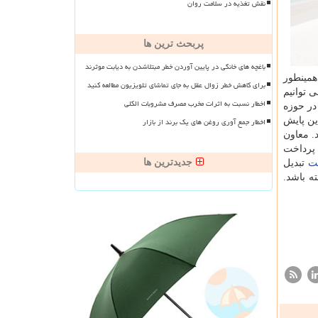
نقش تغذیه در سلامت روان
پربحث ترین ها
باغچه های خانگی در پایین آوردن خطر مبتلاشدن به دیابت موثرند
همینطور
برای کاهش خطر زوال عقل به جای تماشای تلویزیون مطالعه کنید
ی توانیم
اخطار نسبت به اثرات مخرب مصرف مشروبات الکلی
ر حوزه
ین پایش
اخطار جمع آوری روغن های یک برند از بازار
. معاون
پرداخت
جدیدترین ها
ت
تبدیل
ه باشد.