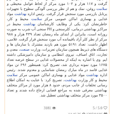
گرفت و ۱۱۷ هزار و ۱۰۲ مورد مركز از لحاظ عوامل محیطی و
سلامت
روغن، نمك و هم از نظر بررسی آلودگی سطوح با تجهیزات
پرتابل بازرسی مورد سنجش قرار گرفت. رئیس اداره
بهداشت
مواد
غذایی و بهسازی اماكن عمومی مركز
سلامت
محیط و كار،
خاطرنشان كرد: یكی از وظایف كارشناسان
بهداشت
محیط در
مراكـز بهداشتی درمانی، كلرسنجی و PH سنجی آب شرب به صورت
روزانه است، بنابراین از ابتدای ماه رمضان تعداد ۴۳۹ هزار و ۹۸۸
مركز از نظر كلر آزاد باقیمانده آب مورد سنجش قرار گرفت. غلامی،
اظهار داشت: تعداد ۵۱۹۱ مورد هم بازدید مشترك با سازمان ها و
دستگاه های ذیربط همچون سازمان تعزیرات، وزارت
صنعت
، معدن و
تجارت، اتاق اصناف، نیروی انتظامی و سازمان دامپزشكی داشته
ایم. وی با اشاره به اینكه از محصولات غذایی در سطح عرضه تعداد
۱۶۷۵ مورد نمونه برداری شد، تصریح كرد: همینطور ۶۹۶ تن مواد
غذایی فاسد در ماه مبارك رمضان شناسایی و معدوم شدند. رئیس
اداره
بهداشت
مواد غذایی و بهسازی اماكن عمومی مركز
سلامت
محیط و كار وزارت
بهداشت
، تصریح كرد: با عنایت به امكان اطلاع
رسانی تخلفات از جانب مردم، حدود ۸ هزار مورد از مراكز متخلف
بهداشتی معرفی شده به مراجع قضایی ارجاع داده شدند و تعداد
۳۵۰۰ مورد مركز متخلف بهداشتی تعطیل شد.
3181
/ 5
5.0