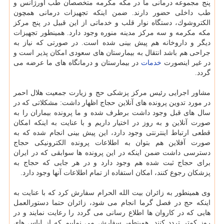
پنج مجموعه درمانی ما در مكه مكرمه متخصصان طب اورژانس و
طب داخلی حضور دارند. ضمن اینكه تجهیزات درمانی همچون
الكتروشوك، دستگاه نوار قلب و خدماتی از این قبیل در پنج مركز
مكه مكرمه و سه مركز مدینه منوره وجود دارد. همینطور تجهیزات
دیگر و داروخانه هم پیش بینی شده است. در صورتی كه نیاز به
جراحی هم باشد انتقال به بیمارستان های سعودی امكان پذیر است و
در غیر اینصورت
خدمات
در بیمارستان و درمانگاه های ما عرضه می
گردد.
مشاور اجرایی رئیس مركز پزشكی حج و زیارت جمعیت هلال احمر
در مورد تدوین پرونده های آنلاین حجاج اظهار داشت: مشكلاتی كه در
سال های قبل وجود داشت برطرف شده و ما پرونده بیماران را به
صورت آنلاین و به روز در اختیار داریم و با عنایت به اینكه امكان
قطعی ارتباط اینترنتی وجود دارد، این پیش بینی انجام شده كه به
صورت آفلاین هم بتوان به اطلاعات پرونده الكترونیكی حجاج
دسترسی داشت ضمن اینكه در این پرونده ها سوابقی كه در ایران
برای حجاج ثبت شده هم وجود دارد و در هر جایی كه حجاج به
پزشكان رجوع كنند، امكان استفاده از تمام اطلاعات آنها وجود دارد.
وی همینطور به زائران بیت الله الحرام سفارش كرد كه با عنایت به
اینكه حج در فصل گرما انجام می شود، زائران حتما دستورالعمل
هایی كه در كاروان ها اطلاع رسانی می گردد را رعایت نمایند و در
روز كمتر تردد كنند. همینطور سفارش می نماییم كه از لباس های