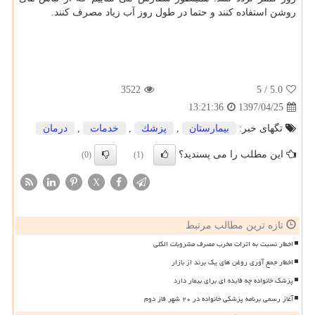
روشن استفاده كنند و حتما در طول روز آب زیاد مصرف كنند.
3522
/ 5
5.0
1397/04/25
13:21:36
تگهای خبر:
بیمارستان
,
پزشك
,
خدمات
,
درمان
این مطلب را می پسندید؟
(0)
(1)
X
تازه ترین مطالب مرتبط
اخطار نسبت به اثرات مخرب مصرف مشروبات الکلی
اخطار جمع آوری روغن های یک برند از بازار
پزشک خانواده چه فایده ای برای بیمار دارد
آغاز رسمی برنامه پزشکی خانواده در ۲۰ شهر فاز دوم