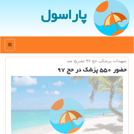
پاراسول
منو
تمهیدات پزشكی حج ۹۷ تشریح شد
حضور ۵۵۰ پزشك در حج ۹۷