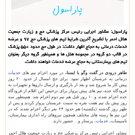
پاراسول: مشاور اجرایی رئیس مركز پزشكی حج و زیارت جمعیت
هلال احمر با تشریح آخرین شرایط تیم های پزشكی حج ۹۷ و عرضه
خدمات درمانی به حجاج اظهار داشت: در طول حج حدود ۵۵۰ پزشك
در قالب دو گروه در مجموعه هتل ها و همینطور گروه دیگر بعنوان
تیم های بیمارستانی به حجاج عرضه خدمات خواهند داشت.
طاهر درودی در گفت وگو با ایسنا،
در مورد اعزام تیم های
خدمات
درمانی به عربستان اظهار نمود: برای حج امسال از حدود ۲۰ روز
پیش كار ما شروع شد و بعد از بارگیری و ارسال داروها و تجهیزات به
فرودگاه جده، تیم های پیش پرواز برای ترخیص این اقلام از فرودگاه
جده اعزام شدند و ۱۰ روز قبل هم تیم دوم اعزام شد. همینطور سه
روز پیش یك تیم هفت نفره به سمت عربستان پرواز كردند و پس از
ظهر روز گذشته (یكشنبه) هم حدود ۲۴ نفر دیگر اعزام شدند كه در
این تیم ها رسته های مختلف همچون نیروهای راه اندازی بیمارستان،
تاسیسات،
خدمات
، پرستار و... حضور دارند.
مشاور اجرایی رئیس مركز پزشكی حج و زیارت جمعیت هلال احمر