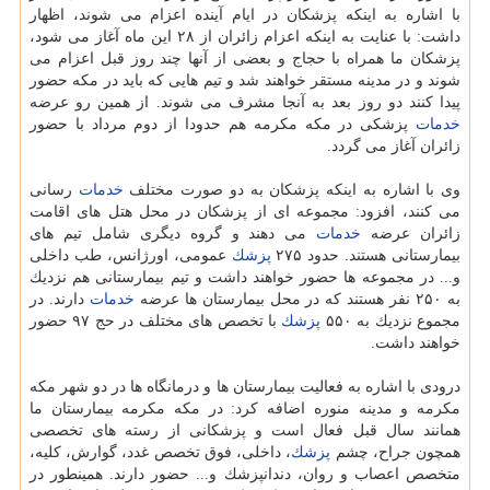
با اشاره به اینكه پزشكان در ایام آینده اعزام می شوند، اظهار
داشت: با عنایت به اینكه اعزام زائران از ۲۸ این ماه آغاز می شود،
پزشكان ما همراه با حجاج و بعضی از آنها چند روز قبل اعزام می
شوند و در مدینه مستقر خواهند شد و تیم هایی كه باید در مكه حضور
پیدا كنند دو روز بعد به آنجا مشرف می شوند. از همین رو عرضه
خدمات
پزشكی در مكه مكرمه هم حدودا از دوم مرداد با حضور
زائران آغاز می گردد.
وی با اشاره به اینكه پزشكان به دو صورت مختلف
خدمات
رسانی
می كنند، افزود: مجموعه ای از پزشكان در محل هتل های اقامت
زائران عرضه
خدمات
می دهند و گروه دیگری شامل تیم های
بیمارستانی هستند. حدود ۲۷۵
پزشك
عمومی، اورژانس، طب داخلی
و... در مجموعه ها حضور خواهند داشت و تیم بیمارستانی هم نزدیك
به ۲۵۰ نفر هستند كه در محل بیمارستان ها عرضه
خدمات
دارند. در
مجموع نزدیك به ۵۵۰
پزشك
با تخصص های مختلف در حج ۹۷ حضور
خواهند داشت.
درودی با اشاره به فعالیت بیمارستان ها و درمانگاه ها در دو شهر مكه
مكرمه و مدینه منوره اضافه كرد: در مكه مكرمه بیمارستان ما
همانند سال قبل فعال است و پزشكانی از رسته های تخصصی
همچون جراح، چشم
پزشك
، داخلی، فوق تخصص غدد، گوارش، كلیه،
متخصص اعصاب و روان، دندانپزشك و... حضور دارند. همینطور در