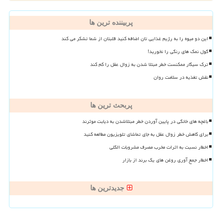
پربیننده ترین ها
این دو میوه را به رژیم غذایی تان اضافه کنید قلبتان از شما تشکر می کند
گول نمک های رنگی را نخورید!
ترک سیگار ممکنست خطر مبتلا شدن به زوال عقل را کم کند
نقش تغذیه در سلامت روان
پربحث ترین ها
باغچه های خانگی در پایین آوردن خطر مبتلاشدن به دیابت موثرند
برای کاهش خطر زوال عقل به جای تماشای تلویزیون مطالعه کنید
اخطار نسبت به اثرات مخرب مصرف مشروبات الکلی
اخطار جمع آوری روغن های یک برند از بازار
جدیدترین ها