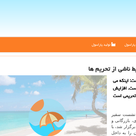
اراسول
تولید پاراسول
ط ناشی از تحریم ها
ت: اینكه می
است. افزایش
تحریمی است
 نشست سفیر
، بازرگانی و
گزار شد، با
 را به داخل