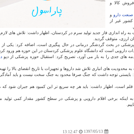
فروش كالا و
صنعت
دارو
و
شور غیر از
.
به راه اندازی فاز جدید تولید سرم در كردستان، اظهار داشت: تلاش های لازم
ن ارزی، متوقف گردید.
 پزشكی در بحث گردشگر درمانی در حال پیگیری است، اضافه كرد: یكی از اب
ات دارویی است كه دانشگاه علوم پزشكی كردستان در این حوزه هم ورود كر
 صدمه های جدی را به بار می آورد، تصریح كرد: استقبال حوزه پزشكی از دپو
دا
محدودیت های انباری تلاش شد داروها و تجهیزات با تاریخ انقضای بالا را تهیه 
د: بایستی توجه داشت كه جنگ صرفا محدود به جنگ سخت نیست و باید آمادگی 
ر حدود ۳۰ قلم است، اظهار داشت: باید هر چه سریع تر این كمبود هم جبران شود كه
 به اینكه برخی اقلام دارویی و پزشكی در سطح كشور مقدار كمی تولید 
ییم.
1397/05/13
13:12:47