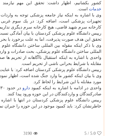
كشور بكشانیم، اظهار داشت: تحقق این مهم نیازمند 
خدمات
است.
وی با اشاره به اینكه نیاز جامعه پزشكی توجه به واردات
تجهیزات پزشكی است، اضافه كرد: در یك سوم غربی ك
كارخانه سرم شهید قاضی، هیچ كارخانه سرم دیگری نداریم
رییس دانشگاه علوم پزشكی كردستان با بیان آمادگی نسبت 
تحقق این هدف صورت پذیرفت، اما به علت برخورد با بحرا
وی با ذكر اینكه مقوله بین المللی ساختن دانشگاه علوم
المللی ساختن دانشگاه علوم پزشكی، بحث صادرات و وارد
واحدی با اشاره به اینكه استقبال ناآگاهانه از تحریم ها
مقابله با شرایط بحرانی ناشی از تحریم است.
رییس دانشگاه علوم پزشكی كردستان اضافه كرد: با عنایت به 
وی با بیان اینكه كشور ما وارد جنگ شده است، اظهار نمو
مورد مقابله با این شرایط را لحاظ كرد.
واحدی در ادامه با اشاره به اینكه كمبود
دارو
د
صادركنندگان و واردكنندگان در این حوزه ورود پیدا كنند.
رییس دانشگاه علوم پزشكی كردستان در انتها با اشاره
خاطرنشان كرد: باید كمبود موجود در این حوزه را جبران نما
3190
/ 5
5.0