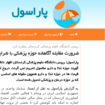
پاراسول
خانه
آرشیو پاراسول
درباره پاراسول
خدمات پ
رییس دانشگاه علوم پزشكی كردستان مطرح كرد
ضرورت مقابله آگاهانه حوزه پزشكی با شرای
پاراسول: رییس دانشگاه علوم پزشكی كردستان اظهار داش
گویند حوزه غذا و دارو مشمول تحریم نمی گردد، دروغ 
قیمت ها در حوزه غذا و دارو همچون مقوله های اساسی 
كه بر حوزه درمان و پزشكی تحمیل شده است.
به گزارش پاراسول به نقل از ایسنا،
سیامك واحدی در
جمهوری اسلامی ایران در ویتنام با فعالین علمی، اقتصادی
كشاورزی كردستان كه در محل سالن جلسات اتاق سنندج بر
اشاره به اینكه باید كوشش كرد تا بخشی از ثروت جهان