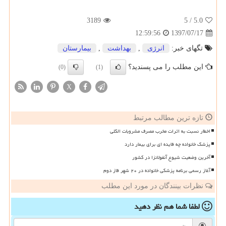
3189
/ 5
5.0
1397/07/17
12:59:56
تگهای خبر:
انرژی
,
بهداشت
,
بیمارستان
این مطلب را می پسندید؟
(0)
(1)
X
تازه ترین مطالب مرتبط
اخطار نسبت به اثرات مخرب مصرف مشروبات الکلی
پزشک خانواده چه فایده ای برای بیمار دارد
آخرین وضعیت شیوع آنفولانزا در کشور
آغاز رسمی برنامه پزشکی خانواده در ۲۰ شهر فاز دوم
نظرات بینندگان در مورد این مطلب
لطفا شما هم
نظر دهید