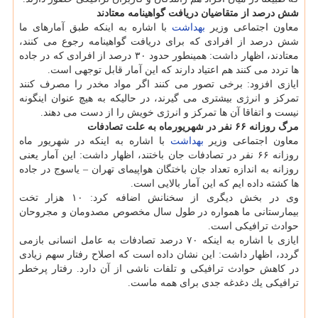
شش درصد از متقاضیان دریافت گواهینامه معتادند
معاون اجتماعی وزیر
بهداشت
با اشاره به اینكه طبق آمارهای ما
شش درصد از افرادی كه برای دریافت گواهینامه رجوع می كنند،
معتادند، اظهار داشت: همینطور حدود ۳۰ درصد از افرادی كه در جاده
ها تردد می كنند هم اعتیاد دارند كه این آمار قابل توجهی است.
ایازی افزود: برخی تصور می كنند اگر مواد مخدر را مصرف كنند
تمركز و انرژی بیشتری می گیرند، در حالیكه به هیچ عنوان اینگونه
نیست و اتفاقا آن ها تمركز و انرژی خویش را از دست می دهند.
مرگ روزانه ۶۶ نفر در شهریورماه به علت تصادفات
معاون اجتماعی وزیر
بهداشت
با اشاره به اینكه در شهریور ماه
روزانه ۶۶ نفر در تصادفات جان باختند، اظهار داشت: این آمار یعنی
روزانه به اندازه تعداد جان باختگان هواپیمای تهران – یاسوج در جاده
ها كشته داده ایم كه این آمار بالایی است.
وی در بخش دیگری از سخنانش اضافه كرد: ۱۰ هزار تخت
بیمارستانی ما همواره در طول سال مخصوص مصدومان و مجروحان
حوادث ترافیكی است.
ایازی با اشاره به اینكه ۷۰ درصد تصادفات به عامل انسانی بازمی
گردد، اظهار داشت: این نشان داده است كه اصلاح رفتار سهم زیادی
در كاهش حوادث ترافیكی و تلفات ناشی از آن دارد. رفتار پرخطر
ترافیكی یك دغدغه جدی برای همه ماست.