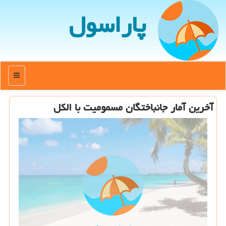
پاراسول
منو
آخرین آمار جانباختگان مسمومیت با الكل