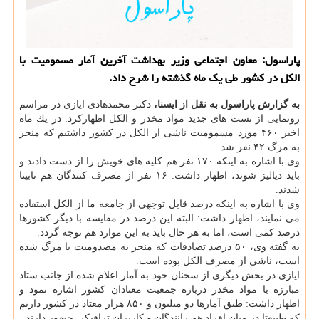
پاراسول: معاون اجتماعی وزیر بهداشت آخرین آمار مسمومیت با
الكل در كشور طی یك ماه گذشته را شرح داد.
به گزارش پاراسول به نقل از ایسنا،
دكتر محمدهادی ایازی در مراسم
رونمایی از تست های جدید مواد مخدر و الكل اظهاركرد: در یك ماه
اخیر ۴۶۰ مورد مسمومیت ناشی از الكل در كشور داشتیم كه منجر
به مرگ ۴۲ نفر شد.
وی با اشاره به اینكه ۱۷۰ نفر هم كلیه های خویش را از دست دادند و
باید دیالیز شوند، اظهار داشت: ۱۶ نفر از مصرف كنندگان هم نابینا
شدند.
وی با اشاره به اینكه درصد قابل توجهی از جامعه ما از الكل استفاده
می نمایند، اظهار داشت: البته این درصد در مقایسه با دیگر كشورها
درصد كمی است، اما به هر حال باید به این موارد هم توجه گردد.
به گفته وی، ۵۰ درصد تصادفات كه منجر به مصدومیت یا مرگ شده
است، ناشی از مصرف الكل بوده است.
ایازی در بخش دیگری از سخنان خود به آمار اعلام شده از جانب ستاد
مبارزه با مواد مخدر درباره جمعیت معتادان كشور اشاره نمود و
اظهار داشت: طبق آمارها دو میلیون و ۸۵۰ هزار معتاد در كشور داریم
كه طبیعتا در میان افراد هم رانندگان و كاربران ترافیكی حضور دارند.