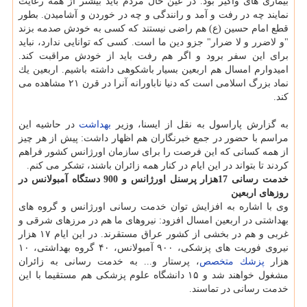
بیماری های واگیر بود. در عین حال مردم باید بیشتر از همه رعایت
نمایند چه در رفت و آمد و رانندگی و چه در خوردن و آشامیدن. بطور
قطع امام حسین (ع) هم راضی نیستند كه كسی به خودش صدمه بزند
"و لاضرر و لا ضرار" جزو دین ما است. كسی كه توانایی ندارد، نباید
برای این سفر برود و اگر هم رفت باید از خودش مراقبت كند.
امیدوارم امسال هم اربعین بسیار باشكوهی داشته باشیم. اربعین یك
نماد بزرگ اسلامی است كه دنیا ناباورانه آنرا در قرن ۲۱ مشاهده می
كند.
به گزارش پاراسول به نقل از ایسنا، وزیر
بهداشت
در حاشیه این
مراسم با حضور در جمع خبرنگاران هم اظهار داشت: پیش از هر چیز
از همه كسانی كه این فرصت را برای سازمان اورژانس كشور فراهم
كردند تا بتواند در این ایام در كنار همه زائران باشند، تشكر می كنم.
خدمت رسانی 17هزار پرسنل اورژانس و 900 دستگاه آمبولانس در
روزهای اربعین
وی با اشاره به افزایش توان خدمت رسانی اورژانس و گروه های
بهداشتی در اربعین امسال افزود: نیروهای ما هم در مرزهای شرقی و
غربی و هم در بخشی از كشور عراق مستقرند. در این ایام ۱۷ هزار
نیروی فوریت های پزشكی، ۹۰۰ آمبولانس، ۴۰ گروه بهداشتی، ۱۰
هزار
پزشك
متخصص
، پرستار و... به خدمت رسانی به زائران
مشغول خواهند شد و ۱۵ دانشگاه علوم پزشكی هم مستقیما با این
خدمت رسانی در تماسند.