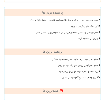
پربیننده ترین ها
این دو میوه را به رژیم غذایی تان اضافه کنید قلبتان از شما تشکر می کند
گول نمک های رنگی را نخورید!
سفارش های بهداشتی به حجاج ایرانی مراقب بیماریهای تنفسی باشید
تهران در محاصره گرما
پربحث ترین ها
اخطار نسبت به اثرات مخرب مصرف مشروبات الکلی
اخطار جمع آوری روغن های یک برند از بازار
پزشک خانواده چه فایده ای برای بیمار دارد
آخرین وضعیت شیوع آنفولانزا در کشور
جدیدترین ها