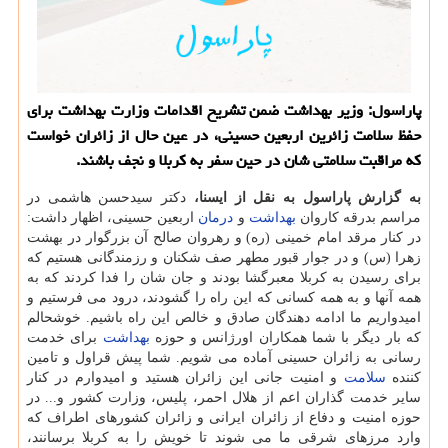
پاراسول: وزیر بهداشت ضمن تشریح اقدامات وزارت بهداشت برای
حفظ سلامت زائرین اربعین حسینی، در عین حال از زائران خواست
كه مراقبت سلامتی شان در حین سفر به كربلا و نجف باشند.
به گزارش پاراسول به نقل از ایسنا،
دكتر سیدحسن هاشمی در
مراسم بدرقه كاروان
بهداشت
و
درمان
اربعین حسینی، اظهار داشت:
در كنار مرقد امام خمینی (ره) و رهروان صالح آن بزرگوار در بهشت
زهرا (س) و در جوار قبور مطهر صف شكنان و رزمندگانی هستیم كه
برای رسیدن به كربلا معبرگشا بودند و جان شان را فدا كردند كه به
همه آنها و به همه كسانی كه این راه را گشودند، درود می فرستیم و
امیدواریم ما ادامه دهندگان صادق و خالص این راه باشیم. خوشحالم
كه بار دیگر با شما همكاران اورژانس و حوزه
بهداشت
برای خدمت
رسانی به زائران حسینی آماده می شویم. شما پیش قراول و تامین
كننده
سلامت
و امنیت جانی این زائران هستید و امیدوارم در كنار
سایر خدمت گذاران اعم از هلال احمر، پلیس، وزارت كشور و... در
حوزه امنیت و دفاع از زائران ایرانی و زائران كشورهای اطراف كه
وارد مرزهای شرقی ما می شوند تا خویش را به كربلا برسانند،