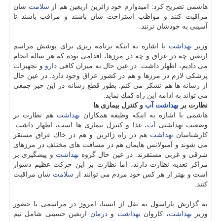
هاشمی تصریح كرد: امیدوارم خود زائرین اربعین هم از
سلامت
شان
مراقبت كنند و مواظب استراحت شان باشند و مراقب باشند تا
آسیبی به خودشان نزنند.
وزیر
بهداشت
با اشاره به اینكه برنامه ریزی برای پوشش مراسم
اربعین چه در عراق و چه در مرزها، اقدامی بوده كه هر ساله انجام
می دادیم، اظهار داشت: در عین حال به میزان كافی
دارو
و تجهیزات
پزشكی لازم در مرزها و هم در كشور عراق وجود دارد. در عین حال
از رسانه ها هم تشكر می كنم. بطور قطع رسانه در این خیر جمعی
می تواند به ادامه این راه كمك نماید.
نظارت بر
بهداشت
آب
و كنترل بیماری ها
هاشمی با اشاره به اینكه وظیفه همكاران
بهداشت
هم نظارت بر
وضعیت بهداشتی
آب
، غذا و كنترل بیماری ها است، اظهار داشت:
كارشناسان
بهداشت
هم در راه زائرین و هم در خاك عراق مستقر
می شوند و آمبولانس هایمان هم در مسافت های مختلف در مرزهای
شرقی و غربی مستقرند. در عین حال گروه
بهداشت
و پیشگیری بر
مراكز تغذیه نظارت دارند، اما نظارت بر این حركت عظیم دشوار
است و بهتر از هر كس خود مردم می توانند از
سلامت
شان مراقبت
كنند.
به گزارش پاراسول به نقل از ایسنا، امروز در مراسمی با حضور
وزیر
بهداشت
، كاروان
بهداشت
و
درمان
اربعین حسینی شامل تیم