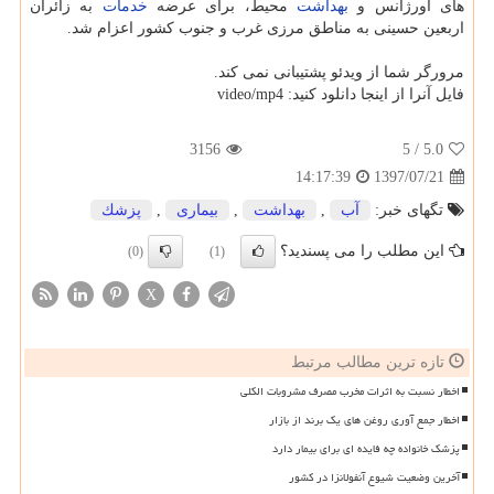
های اورژانس و
بهداشت
محیط، برای عرضه
خدمات
به زائران
اربعین حسینی به مناطق مرزی غرب و جنوب كشور اعزام شد.
مرورگر شما از ویدئو پشتیبانی نمی كند.
فایل آنرا از اینجا دانلود كنید: video/mp4
3156
/ 5
5.0
1397/07/21
14:17:39
تگهای خبر:
آب
,
بهداشت
,
بیماری
,
پزشك
این مطلب را می پسندید؟
(0)
(1)
X
تازه ترین مطالب مرتبط
اخطار نسبت به اثرات مخرب مصرف مشروبات الکلی
اخطار جمع آوری روغن های یک برند از بازار
پزشک خانواده چه فایده ای برای بیمار دارد
آخرین وضعیت شیوع آنفولانزا در کشور