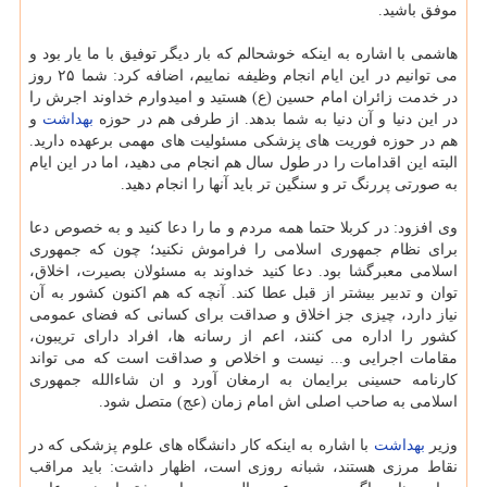
موفق باشید.
هاشمی با اشاره به اینكه خوشحالم كه بار دیگر توفیق با ما یار بود و
می توانیم در این ایام انجام وظیفه نماییم، اضافه كرد: شما ۲۵ روز
در خدمت زائران امام حسین (ع) هستید و امیدوارم خداوند اجرش را
در این دنیا و آن دنیا به شما بدهد. از طرفی هم در حوزه
بهداشت
و
هم در حوزه فوریت های پزشكی مسئولیت های مهمی برعهده دارید.
البته این اقدامات را در طول سال هم انجام می دهید، اما در این ایام
به صورتی پررنگ تر و سنگین تر باید آنها را انجام دهید.
وی افزود: در كربلا حتما همه مردم و ما را دعا كنید و به خصوص دعا
برای نظام جمهوری اسلامی را فراموش نكنید؛ چون كه جمهوری
اسلامی معبرگشا بود. دعا كنید خداوند به مسئولان بصیرت، اخلاق،
توان و تدبیر بیشتر از قبل عطا كند. آنچه كه هم اكنون كشور به آن
نیاز دارد، چیزی جز اخلاق و صداقت برای كسانی كه فضای عمومی
كشور را اداره می كنند، اعم از رسانه ها، افراد دارای تریبون،
مقامات اجرایی و... نیست و اخلاص و صداقت است كه می تواند
كارنامه حسینی برایمان به ارمغان آورد و ان شاءالله جمهوری
اسلامی به صاحب اصلی اش امام زمان (عج) متصل شود.
وزیر
بهداشت
با اشاره به اینكه كار دانشگاه های علوم پزشكی كه در
نقاط مرزی هستند، شبانه روزی است، اظهار داشت: باید مراقب