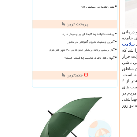
نقش تغذیه در سلامت روان
پربحث ترین ها
داشتی و درمانی
پزشک خانواده چه فایده ای برای بیمار دارد
ی جامعه
آخرین وضعیت شیوع آنفولانزا در کشور
ل
سلامت
آغاز رسمی برنامه پزشکی خانواده در ۲۰ شهر فاز دوم
ا شد كه
لت قرار
آمپول های لاغری مناسب چه کسانی است؟
لی ناشی
ن مناطق
ته است.
جدیدترین ها
در مناطق شهری و روستایی كشور، خاطرنشان كرد: با بكارگیری این نیروها و ساخت بیشتر از ۶
یت های
 جیب مردم در
بهداشتی
 دو روز