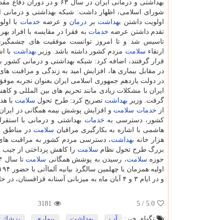
بهداشتی و درمانی ایران در سال ۶۳ و در
شورای اسلامی، اظهار داشت: شبكه بهداشتی و درمانی ای
اولویت داشتن
بهداشت
بر
درمان
و عرضه
خدمات
با اولو
تقدم داشتن عرضه
خدمات
به فقرا در مقایسه با افراد بهره
تاسیس شد و تا امروز توانست موفقیت های چشمگیری 
ارتقاء
سلامت
مردم كشور داشته باشد. وزیر
بهداشت
قرار گرفتند، اضافه كرد: شبكه بهداشتی و درمانی كشور ب
در مقابل بیماری ها، افزایش امید به زندگی و مراقبت ه
در دولت یازدهم جمهوری اسلامی ایران بعنوان تجربه موفق
ایران با مشكلات زیادی مانند تحریم های بین المللی و كا
گرفت. وزیر
بهداشت
تصریح كرد: طرح تحول
سلامت
با ه
از
خدمات
سلامت
و افزایش پوشش بیمه همگانی در ایران اجرایی
كشور، دسترسی به
خدمات
بهداشتی و درمانی با استقر
هاشمی با اشاره به بكارگیری مراقبان
سلامت
هزار خانه
بهداشت
، دسترسی مردم كشور به مراقبت های ب
بزرگ طرح تحول نظام
سلامت
حوزه
سلامت
، رسیدن به پوشش همگانی
سلامت
تا سال ۱۴۰۴ در جمهوری اسلامی ایران
اولیه همزمان با چهلمین سالگرد بیانیه آلماآتی با حضور ۱۹۴ وزیر
و در ایام ۳ و ۴ آبان ماه به میزبانی آستانه قزاقستان، در حال برگزاری است./۲۰۶
3181
/ 5
5.0
تگهای خبر:
آب
,
بهداشت
,
بیماری
,
پزشك