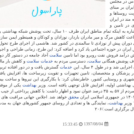
 دوران دفاع مقدس در مجلس
ران بر مبنای
یت روستاها و
 مند در ایران
در تامین و
با اشاره به اینكه تمام مناطق ایران ظرف ۱۰ سال، تحت پوشش شبكه به
اعث كاهش مرگ و میر مادران باردار، نوزادان و كودكان و همینطور ایمن ساز
ای دوران پیش از نوزادی تا سالمندی در كشور شد. هاشمی از اجرای طرح تحو
 ایران در حوزه اجتماعی یاد كرد و اضافه كرد: این طرح، زمانی طراحی و اجر
هش درآمد فروش نفت روبرو بود اما تامین
سلامت
آحاد جامعه در دستور كار دو
دف پوشش همگانی
سلامت
، دسترسی مردم به
خدمات
سلامت
و كاهش بار ما
 شد و در طول ۴ سال، این
خدمات
گسترش یافت و در دور افتاده تری
ار پزشكان و متخصصان، تامین تجهیزات و تقویت زیرساخت ها، افزایش یاف
هداشتی اولیه، افزایش قابل توجهی یافته است. وزیر
بهداشت
یكی از موفق
را كاهش پرداختی از جیب مردم از ۵۷ به ۳۵ درصد عنوان نمود و اظهار داشت: با كاهش پرداختی از
محقق
خواهد شد. اجلاس جهانی مراقبت های 
بهداشت
، نمایندگی ها و تعدادی از روسای جمهور كشورهای جهان به مدت
1397/08/04
15:33:45