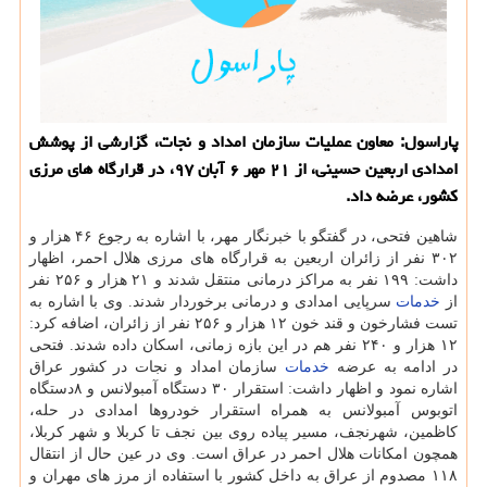
پاراسول: معاون عملیات سازمان امداد و نجات، گزارشی از پوشش
امدادی اربعین حسینی، از ۲۱ مهر ۶ آبان ۹۷، در قرارگاه های مرزی
كشور، عرضه داد.
شاهین فتحی، در گفتگو با خبرنگار مهر، با اشاره به رجوع ۴۶ هزار و
۳۰۲ نفر از زائران اربعین به قرارگاه های مرزی هلال احمر، اظهار
داشت: ۱۹۹ نفر به مراكز درمانی منتقل شدند و ۲۱ هزار و ۲۵۶ نفر
از
خدمات
سرپایی امدادی و درمانی برخوردار شدند. وی با اشاره به
تست فشارخون و قند خون ۱۲ هزار و ۲۵۶ نفر از زائران، اضافه كرد:
۱۲ هزار و ۲۴۰ نفر هم در این بازه زمانی، اسكان داده شدند. فتحی
در ادامه به عرضه
خدمات
سازمان امداد و نجات در كشور عراق
اشاره نمود و اظهار داشت: استقرار ۳۰ دستگاه آمبولانس و ۸دستگاه
اتوبوس آمبولانس به همراه استقرار خودروها امدادی در حله،
كاظمین، شهرنجف، مسیر پیاده روی بین نجف تا كربلا و شهر كربلا،
همچون امكانات هلال احمر در عراق است. وی در عین حال از انتقال
۱۱۸ مصدوم از عراق به داخل كشور با استفاده از مرز های مهران و