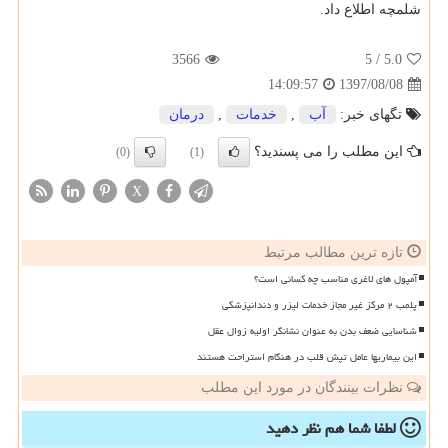
شلمچه اطلاع داد.
3566
/ 5
5.0
1397/08/08
14:09:57
تگهای خبر:
آب
,
خدمات
,
درمان
این مطلب را می پسندید؟
(0)
(1)
X
تازه ترین مطالب مرتبط
آمپول های لاغری مناسب چه کسانی است؟
پلمب ۲ مرکز غیر مجاز خدمات لیزر و دندانپزشکی
شناسایی ضعف بدن به عنوان نشانگر اولیه زوال عقل
این بیماریها عامل تپش قلب در هنگام استراحت هستند
نظرات بینندگان در مورد این مطلب
لطفا شما هم
نظر دهید