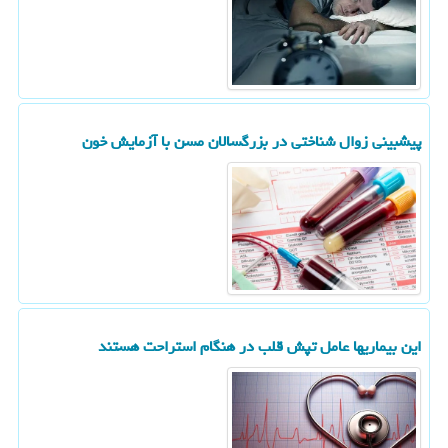
پیشبینی زوال شناختی در بزرگسالان مسن با آزمایش خون
این بیماریها عامل تپش قلب در هنگام استراحت هستند