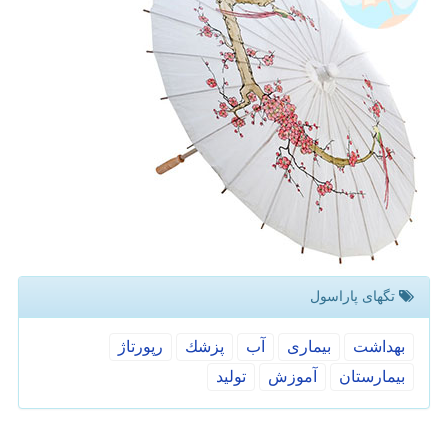
تگهای پاراسول
بهداشت
بیماری
آب
پزشك
رپورتاژ
بیمارستان
آموزش
تولید