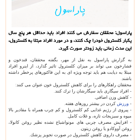
پاراسول: محققان سفارش می كنند افراد باید حداقل هر پنج سال
یكبار كلسترول خودرا چك كنند، و در مورد افراد مبتلا به كلسترول،
این مدت زمانی باید زودتر صورت گیرد.
به گزارش پاراسول به نقل از مهر، بگفته محققان، قندخون و
فشارخون می تواند بر میزان كلسترول تاثیر گذارد، از اینرو افراد
مبتلا به دیابت هم باید توجه ویژه ای به این فاكتورهای پرخطر داشته
باشند.
محققان راهكارهای را برای كاهش كلسترول خون عنوان می كنند:
- افراد سیگاری باید سیگارشان را ترك كنند.
- كاهش وزن اضافی.
-
ورزش
كردن در بیشتر روزهای هفته.
- پیروی از رژیم غذایی كم كلسترول و كم چرب همراه با مقادیر بالا
میوه و سبزیجات تازه، و غلات كامل.
- افزایش مصرف چربی های مونواشباع نشده نظیر روغن كانولا،
روغن آووكادو یا روغن زیتون.
- مصرف داروی كاهش كلسترول در صورت تجویز پزشك.