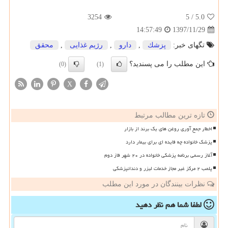
3254
/ 5
5.0
1397/11/29
14:57:49
تگهای خبر:
پزشك
,
دارو
,
رژیم غذایی
,
محقق
این مطلب را می پسندید؟
(0)
(1)
X
تازه ترین مطالب مرتبط
اخطار جمع آوری روغن های یک برند از بازار
پزشک خانواده چه فایده ای برای بیمار دارد
آغاز رسمی برنامه پزشکی خانواده در ۲۰ شهر فاز دوم
پلمب ۲ مرکز غیر مجاز خدمات لیزر و دندانپزشکی
نظرات بینندگان در مورد این مطلب
لطفا شما هم
نظر دهید