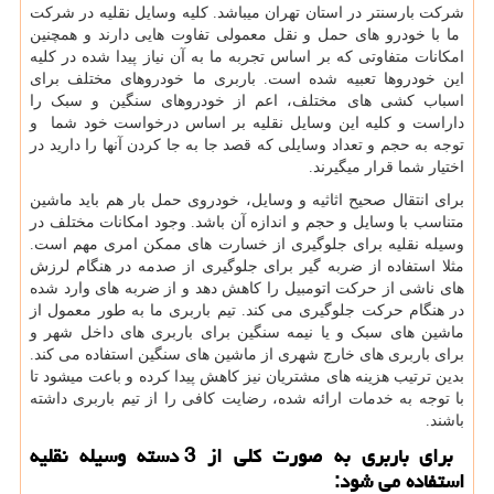
شرکت بارسنتر در استان تهران میباشد. کلیه وسایل نقلیه در شرکت
ما با خودرو های حمل و نقل معمولی تفاوت هایی دارند و همچنین
امکانات متفاوتی که بر اساس تجربه ما به آن نیاز پیدا شده در کلیه
این خودروها تعبیه شده است. باربری ما خودروهای مختلف برای
اسباب کشی های مختلف، اعم از خودروهای سنگین و سبک را
داراست و کلیه این وسایل نقلیه بر اساس درخواست خود شما و
توجه به حجم و تعداد وسایلی که قصد جا به جا کردن آنها را دارید در
اختیار شما قرار میگیرند.
برای انتقال صحیح اثاثیه و وسایل، خودروی حمل بار هم باید ماشین
متناسب با وسایل و حجم و اندازه آن باشد. وجود امکانات مختلف در
وسیله نقلیه برای جلوگیری از خسارت های ممکن امری مهم است.
مثلا استفاده از ضربه گیر برای جلوگیری از صدمه در هنگام لرزش
های ناشی از حرکت اتومبیل را کاهش دهد و از ضربه های وارد شده
در هنگام حرکت جلوگیری می کند. تیم باربری ما به طور معمول از
ماشین های سبک و یا نیمه سنگین برای باربری های داخل شهر و
برای باربری های خارج شهری از ماشین های سنگین استفاده می کند.
بدین ترتیب هزینه های مشتریان نیز کاهش پیدا کرده و باعت میشود تا
با توجه به خدمات ارائه شده، رضایت کافی را از تیم باربری داشته
باشند.
برای باربری به صورت کلی از 3 دسته وسیله نقلیه
استفاده می شود: