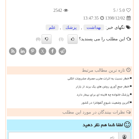
2542
/ 5
5.0
1398/12/02
13:47:35
تگهای خبر:
بهداشت
,
پزشك
,
علم
این مطلب را می پسندید؟
(0)
(1)
X
تازه ترین مطالب مرتبط
اخطار نسبت به اثرات مخرب مصرف مشروبات الکلی
اخطار جمع آوری روغن های یک برند از بازار
پزشک خانواده چه فایده ای برای بیمار دارد
آخرین وضعیت شیوع آنفولانزا در کشور
نظرات بینندگان در مورد این مطلب
لطفا شما هم
نظر دهید