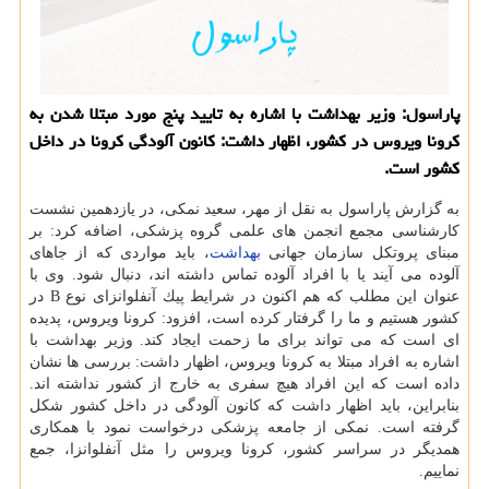
پاراسول: وزیر بهداشت با اشاره به تایید پنج مورد مبتلا شدن به
كرونا ویروس در كشور، اظهار داشت: كانون آلودگی كرونا در داخل
كشور است.
به گزارش پاراسول به نقل از مهر، سعید نمكی، در یازدهمین نشست
كارشناسی مجمع انجمن های علمی گروه پزشكی، اضافه كرد: بر
مبنای پروتكل سازمان جهانی
بهداشت
، باید مواردی كه از جاهای
آلوده می آیند یا با افراد آلوده تماس داشته اند، دنبال شود. وی با
عنوان این مطلب كه هم اكنون در شرایط پیك آنفلوانزای نوع B در
كشور هستیم و ما را گرفتار كرده است، افزود: كرونا ویروس، پدیده
ای است كه می تواند برای ما زحمت ایجاد كند. وزیر بهداشت با
اشاره به افراد مبتلا به كرونا ویروس، اظهار داشت: بررسی ها نشان
داده است كه این افراد هیچ سفری به خارج از كشور نداشته اند.
بنابراین، باید اظهار داشت كه كانون آلودگی در داخل كشور شكل
گرفته است. نمكی از جامعه پزشكی درخواست نمود با همكاری
همدیگر در سراسر كشور، كرونا ویروس را مثل آنفلوانزا، جمع
نماییم.