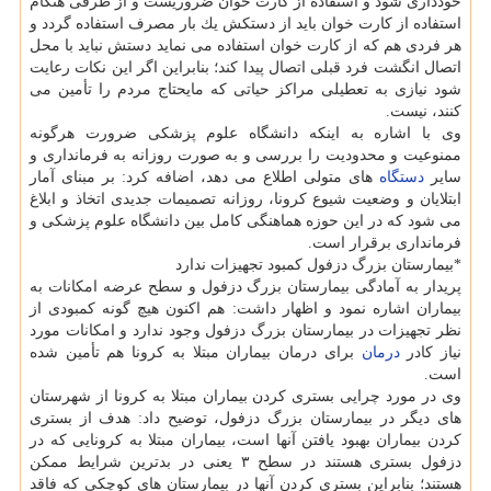
خودداری شود و استفاده از كارت خوان ضروریست و از طرفی هنگام
استفاده از كارت خوان باید از دستكش یك بار مصرف استفاده گردد و
هر فردی هم كه از كارت خوان استفاده می نماید دستش نباید با محل
اتصال انگشت فرد قبلی اتصال پیدا كند؛ بنابراین اگر این نكات رعایت
شود نیازی به تعطیلی مراكز حیاتی كه مایحتاج مردم را تأمین می
كنند، نیست.
وی با اشاره به اینكه دانشگاه علوم پزشكی ضرورت هرگونه
ممنوعیت و محدودیت را بررسی و به صورت روزانه به فرمانداری و
سایر
دستگاه
های متولی اطلاع می دهد، اضافه كرد: بر مبنای آمار
ابتلایان و وضعیت شیوع كرونا، روزانه تصمیمات جدیدی اتخاذ و ابلاغ
می شود كه در این حوزه هماهنگی كامل بین دانشگاه علوم پزشكی و
فرمانداری برقرار است.
*بیمارستان بزرگ دزفول كمبود تجهیزات ندارد
پریدار به آمادگی بیمارستان بزرگ دزفول و سطح عرضه امكانات به
بیماران اشاره نمود و اظهار داشت: هم اكنون هیچ گونه كمبودی از
نظر تجهیزات در بیمارستان بزرگ دزفول وجود ندارد و امكانات مورد
نیاز كادر
درمان
برای درمان بیماران مبتلا به كرونا هم تأمین شده
است.
وی در مورد چرایی بستری كردن بیماران مبتلا به كرونا از شهرستان
های دیگر در بیمارستان بزرگ دزفول، توضیح داد: هدف از بستری
كردن بیماران بهبود یافتن آنها است، بیماران مبتلا به كرونایی كه در
دزفول بستری هستند در سطح ۳ یعنی در بدترین شرایط ممكن
هستند؛ بنابراین بستری كردن آنها در بیمارستان های كوچكی كه فاقد