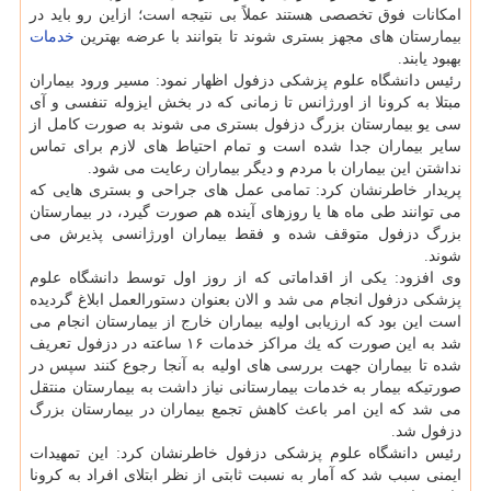
امكانات فوق تخصصی هستند عملاً بی نتیجه است؛ ازاین رو باید در
بیمارستان های مجهز بستری شوند تا بتوانند با عرضه بهترین
خدمات
بهبود یابند.
رئیس دانشگاه علوم پزشكی دزفول اظهار نمود: مسیر ورود بیماران
مبتلا به كرونا از اورژانس تا زمانی كه در بخش ایزوله تنفسی و آی
سی یو بیمارستان بزرگ دزفول بستری می شوند به صورت كامل از
سایر بیماران جدا شده است و تمام احتیاط های لازم برای تماس
نداشتن این بیماران با مردم و دیگر بیماران رعایت می شود.
پریدار خاطرنشان كرد: تمامی عمل های جراحی و بستری هایی كه
می توانند طی ماه ها یا روزهای آینده هم صورت گیرد، در بیمارستان
بزرگ دزفول متوقف شده و فقط بیماران اورژانسی پذیرش می
شوند.
وی افزود: یكی از اقداماتی كه از روز اول توسط دانشگاه علوم
پزشكی دزفول انجام می شد و الان بعنوان دستورالعمل ابلاغ گردیده
است این بود كه ارزیابی اولیه بیماران خارج از بیمارستان انجام می
شد به این صورت كه یك مراكز خدمات ۱۶ ساعته در دزفول تعریف
شده تا بیماران جهت بررسی های اولیه به آنجا رجوع كنند سپس در
صورتیكه بیمار به خدمات بیمارستانی نیاز داشت به بیمارستان منتقل
می شد كه این امر باعث كاهش تجمع بیماران در بیمارستان بزرگ
دزفول شد.
رئیس دانشگاه علوم پزشكی دزفول خاطرنشان كرد: این تمهیدات
ایمنی سبب شد كه آمار به نسبت ثابتی از نظر ابتلای افراد به كرونا