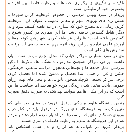
تاكید ما پیشگیری از برگزاری اجتماعات و رعایت فاصله بین افراد و
بخصوص خود قرنطینگی است.
پریدار در مورد پویش مردمی در خصوص قرنطینه كردن شهرها و
بستن راه های ورودی شهر و معابر عمومی، عنوان كرد: قرنطینه
كردن زمانی باید مطرح شود كه بیماری در یك نقطه كشف شود و به
دیگر نقاط گسترش نیافته باشد اما این بیماری در كشور شیوع و
گسترش یافته است؛ بنابراین قرنطینه كردن شهر هیچ گونه معنا و
ارزش علمی ندارد و در این برهه آنچه مهم به حساب می آید، رعایت
سفارش های كلی است.
وی در مورد تعطیلی مراكز حیاتی كه محل تجمع مردم است، بیان
داشت: برخی مراكز همچون مدارس، دانشگاه ها، تالارها، اماكن
ورزشی، نماز جمعه ها و تجمعاتی همچون مراسم مذهبی، فرهنگی،
جشن و عزا از همان ابتدا تعطیل و ممنوع شده اما تعطیل كردن
برخی مراكز تجمعی كوچك همچون نانوایی ها و محل های تهیه ارزاق
عمومی باعث مختل شدن زندگی مردم خواهد شد اما سیاست ما این
است كه در این مكان ها هم ضوابط بهداشتی به صورت دقیق صورت
گیرد.
رئیس دانشگاه علوم پزشكی دزفول افزود: بر مبنای ضوابطی كه
تعیین كرده ایم فروشگاه های بزرگ در دزفول باید در كنار درب
ورودی دستكش های یك بار مصرف در اختیار مردم قرار دهند و مردم
هم در این فروشگاه ها ملزم به رعایت فاصله دو متری هستند.
پریدار افزود: در نانوایی ها هم از رد و بدل شدن اسكناس باید