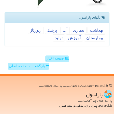
تگهای پاراسول
بهداشت
بیماری
آب
پزشك
رپورتاژ
بیمارستان
آموزش
تولید
صفحه اخبار
بازگشت به صفحه اصلی
parasol.ir - حقوق مادی و معنوی سایت پاراسول محفوظ است
پاراسول
پاراسل همان چتر آفتابی است
parasol.ir: چتری برای زندگی، در تمام فصول