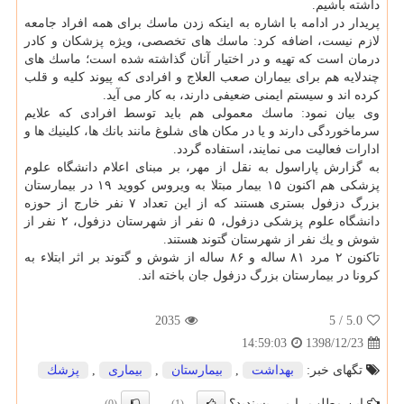
داشته باشیم.
پریدار در ادامه با اشاره به اینكه زدن ماسك برای همه افراد جامعه
لازم نیست، اضافه كرد: ماسك های تخصصی، ویژه پزشكان و كادر
درمان است كه تهیه و در اختیار آنان گذاشته شده است؛ ماسك های
چندلایه هم برای بیماران صعب العلاج و افرادی كه پیوند كلیه و قلب
كرده اند و سیستم ایمنی ضعیفی دارند، به كار می آید.
وی بیان نمود: ماسك معمولی هم باید توسط افرادی كه علایم
سرماخوردگی دارند و یا در مكان های شلوغ مانند بانك ها، كلینیك ها و
ادارات فعالیت می نمایند، استفاده گردد.
به گزارش پاراسول به نقل از مهر، بر مبنای اعلام دانشگاه علوم
پزشكی هم اكنون ۱۵ بیمار مبتلا به ویروس كووید ۱۹ در بیمارستان
بزرگ دزفول بستری هستند كه از این تعداد ۷ نفر خارج از حوزه
دانشگاه علوم پزشكی دزفول، ۵ نفر از شهرستان دزفول، ۲ نفر از
شوش و یك نفر از شهرستان گتوند هستند.
تاكنون ۲ مرد ۸۱ ساله و ۸۶ ساله از شوش و گتوند بر اثر ابتلاء به
كرونا در بیمارستان بزرگ دزفول جان باخته اند.
2035
/ 5
5.0
1398/12/23
14:59:03
تگهای خبر:
بهداشت
,
بیمارستان
,
بیماری
,
پزشك
این مطلب را می پسندید؟