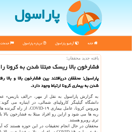
پاراسول
خانه
آرشیو پاراسول
درباره پاراسول
خدمات پ
یافته جدید محققان؛
فشارخون بالا ریسك مبتلا شدن به كرونا را 
پاراسول: محققان دریافتند بین فشارخون بالا و بالا رفت
شدن به بیماری كرونا ارتباط وجود دارد.
به گزارش پاراسول به نقل از مهر، «رالف باریس» عض
دانشگاه گیلینگز كارولینای شمالی، در اینباره می گوید:
ریه ها می شود و ازاین رو افراد مبتلا به فشارخون بالا ب
تری روبرو هستند.
محققان در حال انجام تحقیقات در این حوزه هستند كه آی
وقوع بیماری COVID-۱۹ در افراد مبتلا به فشارخون بالا ناشی از سن و