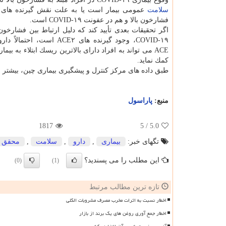
سلامت
فشارخون بالا و هم در عفونت COVID-۱۹ است.
اگر تحقیقات بعدی تأیید كند كه دلیل ارتباط بین فشارخون 
COVID-۱۹، وجود گیرنده های ACE۲ است، ا
كمك نماید.
طبق داده های مركز كنترل و پیشگیری بیماری چین، بیشتر از ۴۰ درصد افراد مبتلا به این عفونت شدید، مبتلا به فشارخون بالا بو
منبع:
پاراسول
1817
/ 5
5.0
تگهای خبر:
بیماری
,
دارو
,
سلامت
,
محقق
این مطلب را می پسندید؟
(0)
(1)
تازه ترین مطالب مرتبط
اخطار نسبت به اثرات مخرب مصرف مشروبات الکلی
اخطار جمع آوری روغن های یک برند از بازار