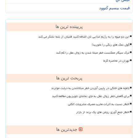
قیمت بیسیم کنوود
پربیننده ترین ها
این دو میوه را به رژیم غذایی تان اضافه کنید قلبتان از شما تشکر می کند
گول نمک های رنگی را نخورید!
ترک سیگار ممکنست خطر مبتلا شدن به زوال عقل را کم کند
تهران در محاصره گرما
پربحث ترین ها
باغچه های خانگی در پایین آوردن خطر مبتلاشدن به دیابت موثرند
برای کاهش خطر زوال عقل به جای تماشای تلویزیون مطالعه کنید
اخطار نسبت به اثرات مخرب مصرف مشروبات الکلی
اخطار جمع آوری روغن های یک برند از بازار
جدیدترین ها