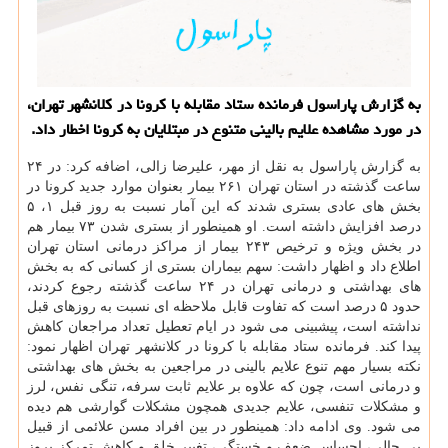
به گزارش پاراسول فرمانده ستاد مقابله با كرونا در كلانشهر تهران،
در مورد مشاهده علایم بالینی متنوع در مبتلایان به كرونا اخطار داد.
به گزارش پاراسول به نقل از مهر، علیرضا زالی، اضافه کرد: در ۲۴
ساعت گذشته در استان تهران ۲۶۱ بیمار بعنوان موارد جدید کرونا در
بخش های عادی بستری شدند که این آمار نسبت به روز قبل ۱، ۵
درصد افزایش داشته است. او همینطور از بستری شدن ۷۳ بیمار هم
در بخش ویژه و ترخیص ۲۴۳ بیمار از مراکز درمانی استان تهران
اطلاع داد و اظهار داشت: سهم بیماران بستری از کسانی که به بخش
های بهداشتی و درمانی تهران در ۲۴ ساعت گذشته رجوع کردند،
حدود ۵ درصد است که تفاوت قابل ملاحظه ای نسبت به روزهای قبل
نداشته است، پیشبینی می شود در ایام تعطیل تعداد مراجعان کاهش
پیدا کند. فرمانده ستاد مقابله با کرونا در کلانشهر تهران اظهار نمود:
نکته بسیار مهم تنوع علایم بالینی در مراجعین به بخش های بهداشتی
و درمانی است، چون که علاوه بر علایم ثابت سرفه، تنگی نفس، لرز
و مشکلات تنفسی، علایم جدیدی همچون مشکلات گوارشی هم دیده
می شود. وی ادامه داد: همینطور در بین افراد مسن علائمی از قبیل
بی حالی، احساس ضعف و خستگی، تغییر خلق و کاهش تمرکز بروز