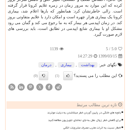
کرده که این موارد به مرور زمان در زمره علایم کرونا قرار گرفته
است. زالی خاطرنشان کرد: همانطور که بارها اعلام شد، بیماری
کرونا یک بیماری هزار چهره است و امکان دارد با علایم متفاوتی بروز
کند. در زمان اپیدمی هر بیمار که به ما رجوع می کند و گمان می رود
مشکل او با بیماری شایع اپیدمی در تطابق است، باید بررسی های
لازم صورت گیرد.
1139
/ 5
5.0
1399/03/15
14:27:29
تگهای خبر:
بهداشت
,
بیماری
,
درمان
این مطلب را می پسندید؟
(0)
(1)
X
تازه ترین مطالب مرتبط
باغچه های خانگی در پایین آوردن خطر مبتلاشدن به دیابت موثرند
برای کاهش خطر زوال عقل به جای تماشای تلویزیون مطالعه کنید
اخطار نسبت به اثرات مخرب مصرف مشروبات الکلی