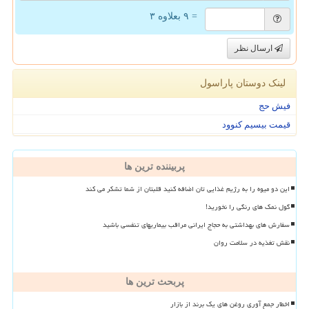
= ۹ بعلاوه ۳
ارسال نظر
لینک دوستان پاراسول
فیش حج
قیمت بیسیم کنوود
پربیننده ترین ها
این دو میوه را به رژیم غذایی تان اضافه کنید قلبتان از شما تشکر می کند
گول نمک های رنگی را نخورید!
سفارش های بهداشتی به حجاج ایرانی مراقب بیماریهای تنفسی باشید
نقش تغذیه در سلامت روان
پربحث ترین ها
اخطار جمع آوری روغن های یک برند از بازار