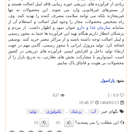
زیادی از فرآورده های تزریقی حوزه زیبایی فاقد لیبل اصالت هستند و
از مسیرهای غیرقانونی وارد می شوند. این محصولات نه تنها
غیرمجازند بلکه می توانند سلامت مصرف کننده را تهدید کنند. وی،
راه تشخیص محصولات مجاز را وجود لیبل اصالت و استعلام آن از
سامانه
سازمان غذا و دارو
عنوان نمود و اظهار داشت: از مردم و
پزشکان انتظار داریم هنگام تهیه این فرآورده ها حتما به مجوز رسمی
و لیبل اصالت توجه داشته باشند و از مراکز معتبر خرید کنند. یوسفی
اضافه کرد: تولید مزوژل ایرانی با مجوز رسمی، گامی مهم در جهت
ارتقاء تولید داخل و افزایش ایمنی فرآورده های تزریقی در کشور
است. امیدواریم با مشارکت بخش های نظارتی، به تدریج بازار را از
محصولات بی هویت و قاچاق پاک نماییم.
منبع:
پاراسول
637
/ 5
0.0
1404/03/13
10:48:37
تگهای خبر:
آب
,
پزشك
,
تكنولوژی
,
تولید
این مطلب را می پسندید؟
(0)
(0)