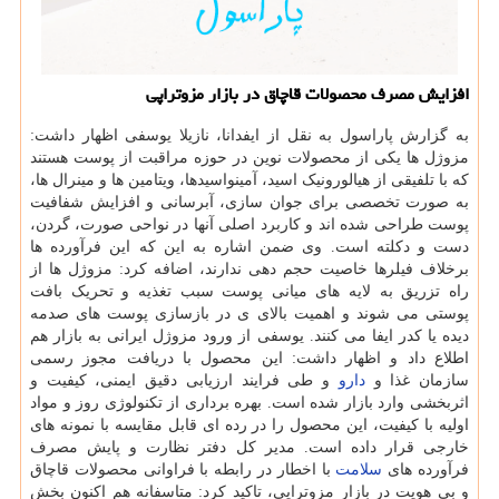
افزایش مصرف محصولات قاچاق در بازار مزوتراپی
به گزارش پاراسول به نقل از ایفدانا، نازیلا یوسفی اظهار داشت:
مزوژل ها یکی از محصولات نوین در حوزه مراقبت از پوست هستند
که با تلفیقی از هیالورونیک اسید، آمینواسیدها، ویتامین ها و مینرال ها،
به صورت تخصصی برای جوان سازی، آبرسانی و افزایش شفافیت
پوست طراحی شده اند و کاربرد اصلی آنها در نواحی صورت، گردن،
دست و دکلته است. وی ضمن اشاره به این که این فرآورده ها
برخلاف فیلرها خاصیت حجم دهی ندارند، اضافه کرد: مزوژل ها از
راه تزریق به لایه های میانی پوست سبب تغذیه و تحریک بافت
پوستی می شوند و اهمیت بالای ی در بازسازی پوست های صدمه
دیده یا کدر ایفا می کنند. یوسفی از ورود مزوژل ایرانی به بازار هم
اطلاع داد و اظهار داشت: این محصول با دریافت مجوز رسمی
سازمان غذا و
دارو
و طی فرایند ارزیابی دقیق ایمنی، کیفیت و
اثربخشی وارد بازار شده است. بهره برداری از تکنولوژی روز و مواد
اولیه با کیفیت، این محصول را در رده ای قابل مقایسه با نمونه های
خارجی قرار داده است. مدیر کل دفتر نظارت و پایش مصرف
فرآورده های
سلامت
با اخطار در رابطه با فراوانی محصولات قاچاق
و بی هویت در بازار مزوتراپی، تاکید کرد: متاسفانه هم اکنون بخش