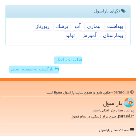
تگهای پاراسول
بهداشت
بیماری
آب
پزشك
رپورتاژ
بیمارستان
آموزش
تولید
صفحه اخبار
بازگشت به صفحه اصلی
parasol.ir - حقوق مادی و معنوی سایت پاراسول محفوظ است
پاراسول
پاراسل همان چتر آفتابی است
parasol.ir: چتری برای زندگی، در تمام فصول
صفحات اصلی پاراسول