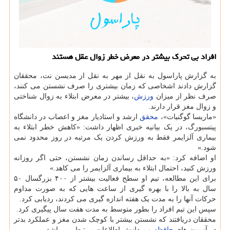
افراد بی تحرک بیشتر در معرض خطر زوال عقل هستند
به گزارش پاراسول به نقل از مهر به نقل از مدیسن نت، محققان
گزارش دادند اشخاصی که زمان بیشتری را صرف نشستن می کنند،
صرف نظر از میزان
ورزش
، بیشتر در معرض ابتلاء به زوال شناختی
و زوال مغز قرار دارند.
«ماریسا گوگنیات»،
محقق
ارشد و استادیار مغز و اعصاب در دانشگاه
پیتسبورگ، در یک بیانیه خبری اظهار داشت: «کاهش خطر ابتلاء به
بیماری آلزایمر فقط به ورزش کردن یک مرتبه در روز محدود نمی
شود.»
او اضافه کرد: «به حداقل رساندن زمان نشستن، حتی اگر روزانه
ورزش کنید، احتمال ابتلاء به بیماری آلزایمر را می کاهد.»
برای این مطالعه، تیم او سطح فعالیت بیشتر از ۴۰۰ بزرگسال ۵۰
سال به بالا را با بهره گیری از ساعت هایی که به صورت مداوم
حرکات آنها را به مدت یک هفته اندازه گیری می کردند، ردیابی کرد.
سپس این تیم افراد را بطور متوسط به مدت هفت سال پیگیری کرد.
محققان دریافتند که نشستن بیشتر با کوچک شدن مغز و عملکرد بدتر
در آزمون های
حافظه
و پردازش اطلاعات مرتبط می باشد.