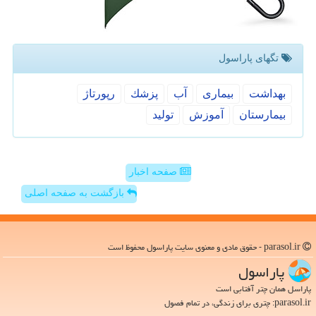
تگهای پاراسول
بهداشت
بیماری
آب
پزشك
رپورتاژ
بیمارستان
آموزش
تولید
صفحه اخبار
بازگشت به صفحه اصلی
parasol.ir - حقوق مادی و معنوی سایت پاراسول محفوظ است
پاراسول
پاراسل همان چتر آفتابی است
parasol.ir: چتری برای زندگی، در تمام فصول