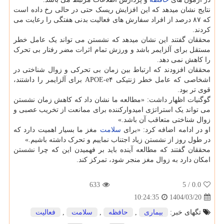
نتایج نشان میدهد که این افزایش ریسک حتی در حالی رخ داده است
که ۸۷ درصد از افراد سفارش های فعالیت بدنی هفتگی را رعایت می
کردند.
محققان گفتند این نشان میدهد که نشستن می تواند یک عامل خطر
مستقل برای آلزایمر باشد و ورزش تمام اثرات مضر رفتار بی تحرک
را کاهش نمی دهد.
محققان افزودند که ارتباط بین زمان بی تحرکی و زوال شناختی در
اشخاصی که عامل خطر ژنتیکی APOE-e۴ برای آلزایمر را داشتند،
قوی تر بود.
گوگنیات اظهار داشت: «مطالعه ما نشان داد که کاهش زمان نشستن
می تواند یک استراتژی امیدوارکننده برای ممانعت از تخریب عصبی و
زوال شناختی متعاقب آن باشد.»
او در ادامه اضافه کرد: «برای
سلامت
مغز ما بسیار اهمیت دارد که
در طول روز از نشستن زیاد اجتناب نماییم و تحرک داشته باشیم.»
محققان گفتند که مطالعه آینده باید بر فهمیدن این که چرا نشستن
امکان دارد به زوال مغز منجر شود، تمرکز کند.
633
/ 5
0.0
1404/03/20
10:24:35
تگهای خبر:
بیماری
,
حافظه
,
سلامت
,
فعالیت