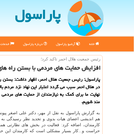
پاراسول
خانه
آرشیو پاراسول
درباره پاراسول
خدمات پ
رئیس جمعیت هلال احمر تاكید كرد؛
افزایش حمایت های مردمی با بستن راه های
پاراسول: رئیس جمعیت هلال احمر، اظهار داشت: بستن ر
در هلال احمر سبب می گردد اعتبار این نهاد نزد مردم بال
نهایت ما برای كمك به نیازمندان از حمایت های مردمی 
مند شویم.
به گزارش پاراسول به نقل از مهر، دكتر علی اصغر پیو
هم اندیشی اعضای هیات بدوی و تجدید نظر رسیدگی به ت
كارمندان، اضافه كرد: فعالیت در بخش های نظارتی هم
حراست و...كار بسیار مشكلی است كه كارمندان این حوز