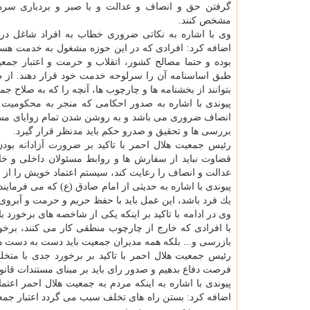
گرفتن حق و انصاف و عدالت و با صبر و بردباری سره 
مشخص كنند.
وی با اشاره به نكاتی ضروری خطاب به افراد شاغل در 
اضافه كرد: افرادی كه در این حوزه مشغول به خدمت هست
بوده و حتما مصالح كشور، اتقلاب و حرمت و اعتبار جمع
طبق اساسنامه آن را سرلوحه خدمت خود قرار دهند. از ط
بتوانند از بخشنامه ها و چارچوب ها، آنچه را كه به صلاح 
پیوندی با اشاره به صدور احكامی كه منجر به محكومیت 
انصاف ضروری می باشد و به روشن شدن تمام زوایای مسئل
بررسی ها و تحقیق و صدرو حكم باید مدنظر قرار گیرد.
رئیس جمعیت هلال احمر با تاكید بر ضرورت آزادانه بود
قضاوت نباید از سفارش ها و روابط مسئولان داخلی و خار
عدالت و انصاف را رعایت كند، سیستم اعتماد خویش را از 
پیوندی با اشاره به حدیثی از امام صادق (ع) كه می فرمای
یك فرد باشد، این عمل باید با حفظ حریم و حرمت و آبروی
وی در ادامه با تاكید بر اینكه یكی از شاخصه های برخورد ب
با افرادی كه خارج از چارچوب منطقی كار می كنند، برخو
بازرسی و... بلكه همه مدیران جمعیت باید دست به دست هم د
رئیس جمعیت هلال احمر با تاكید بر برخورد جدی با متخل
فرصت دفاع بدهیم و صدور رای باید بر مبنای مستندات قان
پیوندی با اشاره به اینكه مردم به جمعیت هلال احمر اعتما
اضافه كرد: بستن راه های تخلف سبب می گردد اعتبار جمعیت 