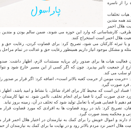
را از ناسره
هیات تخلفات
ند همه متدین
یت هلال احمر
رفی، كارشناسانی كه وارد این حوزه می شوند، ضمن سالم بودن و متدین بو
جمعیت هلال احمر است استخراج كنند.
و یا تبرئه كاركنان می شود، تصریح كرد: برای قضاوت كردن، رعایت حق و 
ه و مشكل موجود انیاز داریم همینطور رعایت حق و عدالت در تمام مراحل 
ن فعالیت هیات ها برای صدور رای برپایه مستندات لازم، اظهار داشت: صدو
ج از جمعیت تاثیر بپذیرد. چون كه اگر كسی از این مسیر خارج شود و نتوا
او سلب می كند.
ند: «حرمت مومن از حرمت كعبه بالاتر است»، اضافه كرد: اگر قرار بر صدور را
 فرد صورت گیرد.
ا فساد این است كه محیط كار برای افراد شاغل، با نشاط و امید باشد، اظهار نم
رد جدی صورت گیرد تا فضا برای انجام تخلف، ناامن شود. نه تنها كارمندان
هیم تا فضایی همراه با تعامل تولید شود كه تخلف در آن، زمینه بروز نیابد.
فان، تصریح كرد: باید در روند قضاوت ها به افرادی كه مورد قضاوت قرار م
ونی و محكمه پسند صورت گیرد.
د دارند و اموال خویش را برای كمك به نیازمندان در اختیار هلال احمر قرار م
هلال احمر نزد مردم بالاتر رود و در نهایت ما برای كمك به نیازمندان از حم