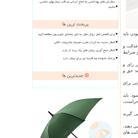
سفارش های بهداشتی به حجاج ایرانی مراقب بیماریهای تنفسی
باشید
پربحث ترین ها
برای کاهش خطر زوال عقل به جای تماشای تلویزیون مطالعه کنید
دن باید
اخطار نسبت به اثرات مخرب مصرف مشروبات الکلی
عدالت و
اخطار جمع آوری روغن های یک برند از بازار
و شرایط
پزشک خانواده چه فایده ای برای بیمار دارد
ر رای و
ند حق و
جدیدترین ها
یی برای
ود: باید
 حراست،
ی گیرند
ی دهند،
ایت های