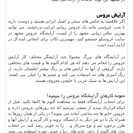
آرایش عروس
اگر علاقمند به عکس های سنتی و اصیل ایرانی هستید و دوست دارید
تا شب عروسی مانند یک عروس زیبایی ایرانی بدرخشید، می توانید
بهترین سالن زیبایی مشهد
را از لیست آرایشگاه عروس مشهد در
سایت عروسکو جستجو کنید، مهمترین نکات برای انتخابی ایده آل در
ادامه آمده است.
در آرایشگاه های بزرگ معمولا چند آرایشگر مختلف کار آرایش
عروس را انجام می دهند که هر کدام آلبوم ها و قیمت های مختلفی
دارند. گروهی از آنها به آرایش های پر رنگ بیشتر اطمینان دارند، از
رنگ آمیزی های تند استفاده می کنند و چشم ها را خیلی می کشند.
این آرایش ها به سبک عربی یا خلیجی معروف هستند.
نمونه کارهای آرایشگاه عروس را ببینید!
برای انتخاب آرایشگاه فقط به مشاهده آلبوم ها اکتفا نکنید. قبل از
اینکه قرارداد ببندید از منشی بپرسید که چه روزهایی عروس دارند و
عروس خانم ها چه ساعتی آماده می شوند؟ در یکی از همان روزها به
همراه یک یا دو نفر دیگر به آرایشگاه بروید و کار گریم و آرایش آنها و
طرز برخورد تیم و نوع متریال و ... را به خوبی رصد کنید. در انتخاب
مدل های آلبوم از دختر خانم های زیبا و خوش چهره استفاده می شود