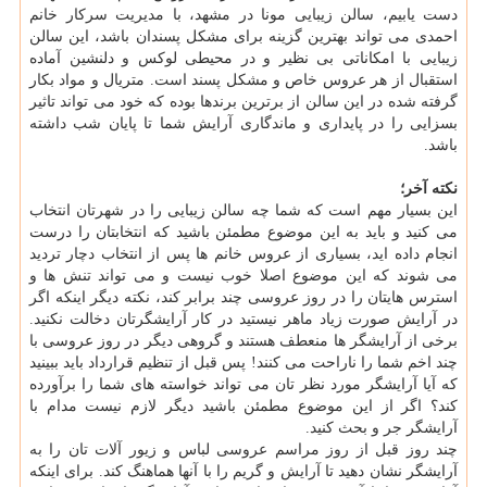
دست یابیم، سالن زیبایی مونا در مشهد، با مدیریت سرکار خانم
احمدی می تواند بهترین گزینه برای مشکل پسندان باشد، این سالن
زیبایی با امکاناتی بی نظیر و در محیطی لوکس و دلنشین آماده
استقبال از هر عروس خاص و مشکل پسند است. متریال و مواد بکار
گرفته شده در این سالن از برترین برندها بوده که خود می تواند تاثیر
بسزایی را در پایداری و ماندگاری آرایش شما تا پایان شب داشته
باشد.
نکته آخر؛
این بسیار مهم است که شما چه سالن زیبایی را در شهرتان انتخاب
می کنید و باید به این موضوع مطمئن باشید که انتخابتان را درست
انجام داده اید، بسیاری از عروس خانم ها پس از انتخاب دچار تردید
می شوند که این موضوع اصلا خوب نیست و می تواند تنش ها و
استرس هایتان را در روز عروسی چند برابر کند، نکته دیگر اینکه اگر
در آرایش صورت زیاد ماهر نیستید در کار آرایشگرتان دخالت نکنید.
برخی از آرایشگر ها منعطف هستند و گروهی دیگر در روز عروسی با
چند اخم شما را ناراحت می کنند! پس قبل از تنظیم قرارداد باید ببینید
که آیا آرایشگر مورد نظر تان می تواند خواسته های شما را برآورده
کند؟ اگر از این موضوع مطمئن باشید دیگر لازم نیست مدام با
آرایشگر جر و بحث کنید.
چند روز قبل از روز مراسم عروسی لباس و زیور آلات تان را به
آرایشگر نشان دهید تا آرایش و گریم را با آنها هماهنگ کند. برای اینکه