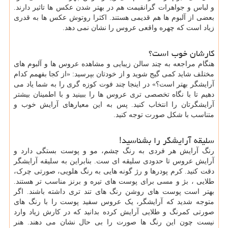
و لباس و جواهرات گرانقیمت هم در بهتر شدن عکس ها تاثیر دارند.
بعضی از آلبوم ها هم قدیمی هستند. اکثرا روتوش عکس ها به قدری
زیاد است که چهره واقعی عروس را نشان نمی دهد.
کارشان خوب است؟
هنگام مراجعه به چند سالن زیبایی و مشاهده عروس ها و آلبوم های
مختلف شاید کمی گیج شوید و از خودتان بپرسید: «از کجا بفهمم کدام
آرایشگر بهتر است؟» در اینجا چند فوت کوزه گری را به شما یاد می
دهیم تا با نگاه تخصصی تری عروس ها را ببینید و با اطمینان بیشتر
آرایشگرتان را انتخاب کنید. پس به این معیارهای آرایش خوب و
متناسب با شکل صورت توجه کنید.
سلیقه آرایشگر را بشناسید!
رنگ آرایش هر فردی به رنگ چشم، مو و پوست بستگی دارد و
آرایش عروس تا حدودی سلیقه ای ست. بنابراین به سلیقه آرایشگر
دقت کنید. کرم پودرها و رژ گونه هایی به رنگ هلویی، صورتی چرک،
طلایی ، بژ و مسی برای پوست های تیره و برنز مناسب تر هستند.
بهتر است پوست های روشن رنگ های تند تری داشته باشند. اگر
متوجه شدید که آرایشگر، یک عروس سفید پوست را با رنگ های
صورتی کمرنگ و طلایی آرایش کرده بدانید که در کارش زیاد وارد
نیست چون این رنگ ها صورت را بی حال نشان می دهند. هنر