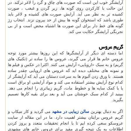
آرایشگر خوب این است که صورت های چاق و گرد را لاغر ترکند. در
این حالت با کارکردن روی گونه ها، زیر گردن و غبغب ، صورت
کشیده تر به نظر می آید. آرایش صورت های کشیده و لاغر باید
طوری باشد که استخوان گونه ها بیش از حد بیرون نزند. انتخاب رژ
گونه های خط دار برای این صورت ها اشتباه محض است و از بی
تجربگی آرایشگر حکایت می کند.
گریم عروس
اما دسته ای دیگر از آرایشگرها که این روزها بیشتر مورد توجه
عروس خانم ها قرار می گیرند، عروس ها را ساده تر (تکنیک های
گریم) و به سبک «اروپایی» آرایش می کنند. اکثرا در عکس و فیلم ها
و نمونه های مختلف دیده اید که عروس های اروپایی چقدر ساده
هستند. با ورق زدن آلبوم ها به سرعت دستتان می آید که آرایشگر از
کدام نوع آرایش بیشتر استفاده می کند و مواد آرایشی او براق است
یا با کمک سایه ها و خطوط مات، گریم زیباتری را انجام می دهد.
ببینید از کدام سبک خوشتان می آید و بعد برای بقیه کارها تصمیم
بگیرید.
اگر به دنبال بهترین
سالن زیبایی در مشهد
می گردید و کار میکاپ و
گریم عروس برایتان بیشتر اهمیت دارد. ما در این مقاله از سایت
عروسکو سعی کرده ایم تا با انجام تحقیقات متعدد و بروز کردن
اطلاعات به یک نتیجه گیری مفید برای عروس خانم های مشهدی