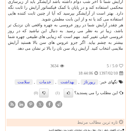
آرایش شما تا آخر شب دوام داشته باشد آرایشگر باید از زیرسازی
محکمی استفاده کند و در پایان با کمک فیکساتور آرایش را ثابت نگه
دارد. بهتر است از آرایشگر بپرسید که آیا از چنین ثابت کننده هایی
استفاده می کند یا نه و از این بابت مطمئن شوید.
هر چقدر آرایش شما در روز عروسی به چهره واقعی تان نزدیک تر
باشد، زیبا تر به نظر می رسید. به دنبال این نباشید که در روز
عروسی خیلی تغییر کنید. مهم است که زیبایی های طبیعی چهره شما
بیشتر به چشم بیاید. اگر جزو عروس های سن بالا هستید آرایش
ملایمی انتخاب کنید. آرایش زیاد سن تان را بالا تر نشان می دهد.
3634
/ 5
5.0
1397/02/10
18:44:06
تگهای خبر:
رپورتاژ
,
بهداشت
,
خدمات
,
سلامت
این مطلب را می پسندید؟
(0)
(1)
X
تازه ترین مطالب مرتبط
برای کاهش خطر زوال عقل به جای تماشای تلویزیون مطالعه کنید