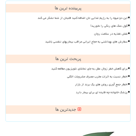
پربیننده ترین ها
این دو میوه را به رژیم غذایی تان اضافه کنید قلبتان از شما تشکر می کند
گول نمک های رنگی را نخورید!
نقش تغذیه در سلامت روان
سفارش های بهداشتی به حجاج ایرانی مراقب بیماریهای تنفسی باشید
پربحث ترین ها
برای کاهش خطر زوال عقل به جای تماشای تلویزیون مطالعه کنید
اخطار نسبت به اثرات مخرب مصرف مشروبات الکلی
اخطار جمع آوری روغن های یک برند از بازار
پزشک خانواده چه فایده ای برای بیمار دارد
جدیدترین ها