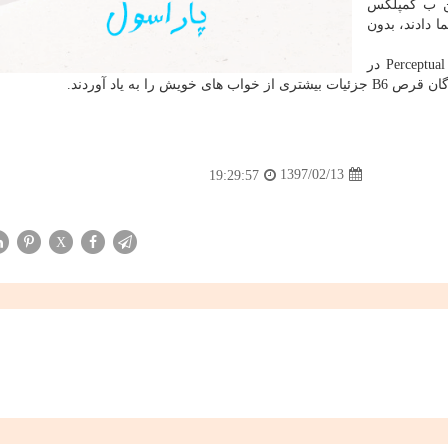
یتامین ب كمپلكس
 هم دارونما دادند، بدون
به گزارش اسپوتنیك، به نقل از مجله Perceptual and Motor Skills در
ا به یاد آوردند.
1397/02/13
19:29:57
X