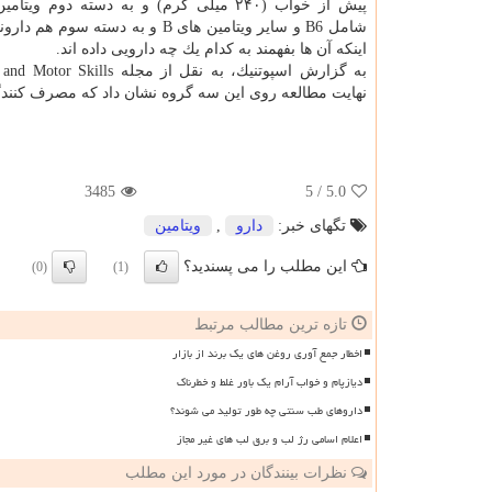
پیش از خواب (۲۴۰ میلی گرم) و به دسته دوم و
شامل B6 و سایر ویتامین های B و به دسته سوم
اینكه آن ها بفهمند به كدام یك چه دارویی داده اند.
نهایت مطالعه روی این سه گروه نشان داد كه مصرف كنندگان قرص B6 جزئیات بیشتری از خواب های خویش ر
3485
/ 5
5.0
تگهای خبر:
دارو
,
ویتامین
این مطلب را می پسندید؟
(0)
(1)
تازه ترین مطالب مرتبط
اخطار جمع آوری روغن های یک برند از بازار
دیازپام و خواب آرام یک باور غلط و خطرناک
داروهای طب سنتی چه طور تولید می شوند؟
اعلام اسامی رژ لب و برق لب های غیر مجاز
نظرات بینندگان در مورد این مطلب