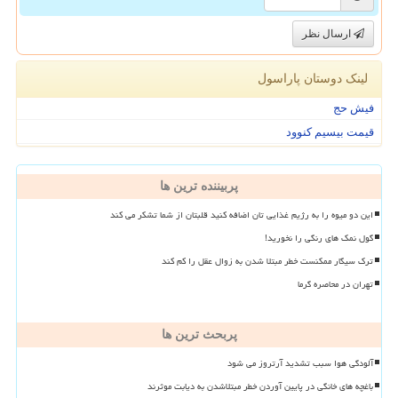
ارسال نظر
لینک دوستان پاراسول
فیش حج
قیمت بیسیم کنوود
پربیننده ترین ها
این دو میوه را به رژیم غذایی تان اضافه کنید قلبتان از شما تشکر می کند
گول نمک های رنگی را نخورید!
ترک سیگار ممکنست خطر مبتلا شدن به زوال عقل را کم کند
تهران در محاصره گرما
پربحث ترین ها
آلودگی هوا سبب تشدید آرتروز می شود
باغچه های خانگی در پایین آوردن خطر مبتلاشدن به دیابت موثرند