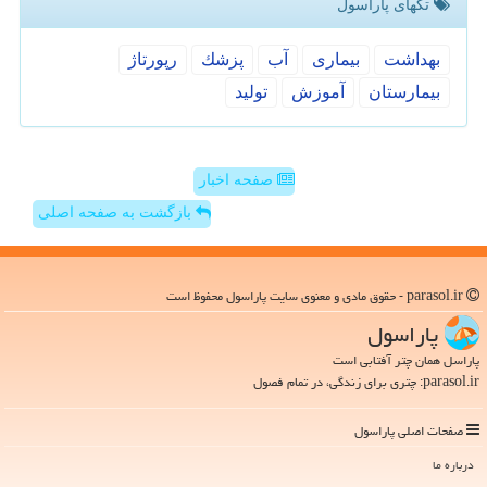
تگهای پاراسول
بهداشت
بیماری
آب
پزشك
رپورتاژ
بیمارستان
آموزش
تولید
صفحه اخبار
بازگشت به صفحه اصلی
parasol.ir - حقوق مادی و معنوی سایت پاراسول محفوظ است
پاراسول
پاراسل همان چتر آفتابی است
parasol.ir: چتری برای زندگی، در تمام فصول
صفحات اصلی پاراسول
درباره ما