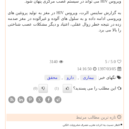
ویروس HIV می تواند در سیستم عصب مركزی پنهان شود.
به گزارش ساینس الرت، ویروس HIV در مغز به تولید پروتئین های
ویروسی ادامه داده و به سلول های آلوده و غیرآلوده در مغز صدمه
زده در نتیجه خطر زوال عقلی، اعتیاد و دیگر مشكلات عصب شناختی
را بالا می برد.
3140
/ 5
5.0
1397/03/05
14:16:50
تگهای خبر:
بیماری
,
دارو
,
محقق
این مطلب را می پسندید؟
(0)
(1)
X
تازه ترین مطالب مرتبط
اخطار نسبت به اثرات مخرب مصرف مشروبات الکلی