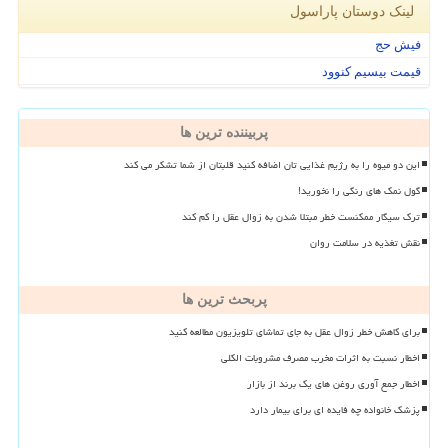
لینک دوستان پاراسول
فیش حج
قیمت بیسیم کنوود
پربیننده ترین ها
این دو میوه را به رژیم غذایی تان اضافه کنید قلبتان از شما تشکر می کند
گول نمک های رنگی را نخورید!
ترک سیگار ممکنست خطر مبتلا شدن به زوال عقل را کم کند
نقش تغذیه در سلامت روان
پربحث ترین ها
برای کاهش خطر زوال عقل به جای تماشای تلویزیون مطالعه کنید
اخطار نسبت به اثرات مخرب مصرف مشروبات الکلی
اخطار جمع آوری روغن های یک برند از بازار
پزشک خانواده چه فایده ای برای بیمار دارد