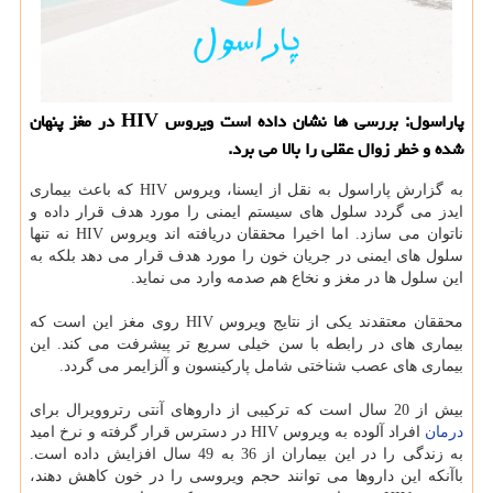
پاراسول: بررسی ها نشان داده است ویروس HIV در مغز پنهان
شده و خطر زوال عقلی را بالا می برد.
به گزارش پاراسول به نقل از ایسنا، ویروس HIV كه باعث بیماری
ایدز می گردد سلول های سیستم ایمنی را مورد هدف قرار داده و
ناتوان می سازد. اما اخیرا محققان دریافته اند ویروس HIV نه تنها
سلول های ایمنی در جریان خون را مورد هدف قرار می دهد بلكه به
این سلول ها در مغز و نخاع هم صدمه وارد می نماید.
محققان معتقدند یكی از نتایج ویروس HIV روی مغز این است كه
بیماری های در رابطه با سن خیلی سریع تر پیشرفت می كند. این
بیماری های عصب شناختی شامل پاركینسون و آلزایمر می گردد.
بیش از 20 سال است كه تركیبی از داروهای آنتی رتروویرال برای
درمان
افراد آلوده به ویروس HIV در دسترس قرار گرفته و نرخ امید
به زندگی را در این بیماران از 36 به 49 سال افزایش داده است.
باآنكه این داروها می توانند حجم ویروسی را در خون كاهش دهند،