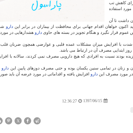
برای كاهش تب
مورد استفاده
ن داشت تا آن
دارو
شده
 عموم قرار نگیرد و هنگام تجویز در بسته های حاوی
دارو
هشدارهایی در مورد
ه شدت با افزایش میزان مشكلات عمده قلبی و عوارضی همچون ضربان قلب 
یده بودند نسبت به افرادی كه هیچ دارویی مصرف نمی كردند، سالانه با افز
 و زنان در تمامی سنین یكسان بوده و حتی مصرف دوزهای پایین این
دارو
ه
ا در مورد مصرف این
دارو
افزایش یافته و اقداماتی در مورد عرضه آن باید صور
1397/06/15
12:36:27
X