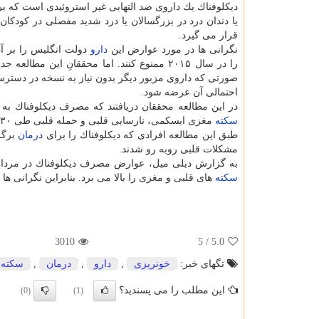
دیكلوفناك یك داروی ضد التهابی غیر استروئیدی است كه 
یا دندان درد در بزرگسالان یا درد شدید مفصلی در كودكان 
قرار می گیرد.
نگرانی ها در مورد عوارض این
دارو
دولت انگلیس را بر آ
را در سال ۲۰۱۵ ممنوع كنند. اما محققانِ این مطالعه جدید اكنون خواهان اقدام جهانی برای محافظت از بیماران در برابر این
صورتی كه داروی مزبور دیگر بدون نیاز به نسخه در دسترس
احتمالی آن عرضه شود.
در این مطالعه محققان دریافتند كه مصرف دیكلوفناك ب
سكته
مغزی ایسكمی، نارسایی قلبی و حمله قلبی طی ۳۰ روز ابتدایی مصرف آن در ارتباط می باشد.
طبق این مطالعه افرادی كه دیكلوفناك را برای
درمان
برگز
مشكلات قلبی روبه رو شدند.
به گزارش دیلی میل، عوارض مصرف دیكلوفناك در مردان
سكته
های قلبی و مغزی را بالا می برد. بنابراین نگرانی ه
3010
/ 5
5.0
تگهای خبر:
خونریزی
,
دارو
,
درمان
,
سكته
این مطلب را می پسندید؟
(0)
(1)