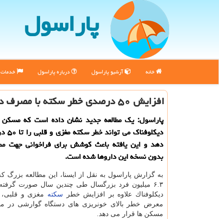
پاراسول
خانه
آرشیو پاراسول
درباره پاراسول
خدمات پ
افزایش ۵۰ درصدی خطر سكته با مصرف دیكلوفناك
پاراسول: یك مطالعه جدید نشان داده است كه مسكن 
دیكلوفناك 
دهد و این یافته باعث كوشش برای فراخوانی جهت مم
بدون نسخه این داروها شده است.
به گزارش پاراسول به نقل از ایسنا، این مطالعه بزرگ ك
۶.۳ میلیون فرد بزرگسال طی چندین سال صورت گرفته 
دیكلوفناك علاوه بر افزایش خطر
سكته
مغزی و قلبی، بی
معرض خطر بالای خونریزی های دستگاه گوارشی در مقا
مسكن ها قرار می دهد.