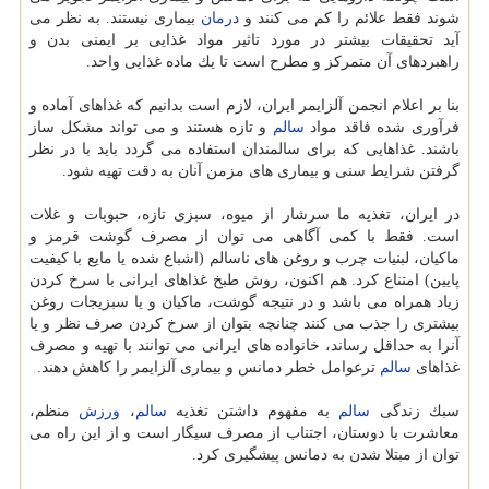
شوند فقط علائم را كم می كنند و
درمان
بیماری نیستند. به نظر می
آید تحقیقات بیشتر در مورد تاثیر مواد غذایی بر ایمنی بدن و
راهبردهای آن متمركز و مطرح است تا یك ماده غذایی واحد.
بنا بر اعلام انجمن آلزایمر ایران، لازم است بدانیم كه غذاهای آماده و
فرآوری شده فاقد مواد
سالم
و تازه هستند و می تواند مشكل ساز
باشند. غذاهایی كه برای سالمندان استفاده می گردد باید با در نظر
گرفتن شرایط سنی و بیماری های مزمن آنان به دقت تهیه شود.
در ایران، تغذیه ما سرشار از میوه، سبزی تازه، حبوبات و غلات
است. فقط با كمی آگاهی می توان از مصرف گوشت قرمز و
ماكیان، لبنیات چرب و روغن های ناسالم (اشباع شده یا مایع با كیفیت
پایین) امتناع كرد. هم اكنون، روش طبخ غذاهای ایرانی با سرخ كردن
زیاد همراه می باشد و در نتیجه گوشت، ماكیان و یا سبزیجات روغن
بیشتری را جذب می كنند چنانچه بتوان از سرخ كردن صرف نظر و یا
آنرا به حداقل رساند، خانواده های ایرانی می توانند با تهیه و مصرف
غذاهای
سالم
ترعوامل خطر دمانس و بیماری آلزایمر را كاهش دهند.
سبك زندگی
سالم
به مفهوم داشتن تغذیه
سالم
،
ورزش
منظم،
معاشرت با دوستان، اجتناب از مصرف سیگار است و از این راه می
توان از مبتلا شدن به دمانس پیشگیری كرد.