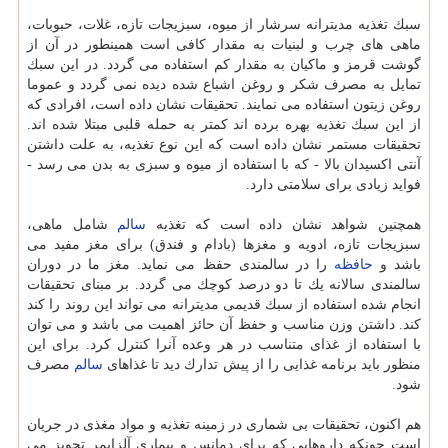
سبك تغذیه مدیترانه سرشار از میوه، سبزیجات تازه، غلات، حبوبات،
ماهی های چرب و لبنیات به مقدار كافی است همینطور در آن از
گوشت قرمز و ماكیان به مقدار كم استفاده می گردد. در این سبك
تمایل به مصرف شكر و روغن اشباع شده دیده نمی گردد و عموما
روغن زیتون استفاده می نمایند. تحقیقات نشان داده است، افرادی كه
از این سبك تغذیه بهره برده اند كمتر به حمله قلبی مبتلا شده اند.
تحقیقات مستمر نشان داده است كه این نوع تغذیه، به علت داشتن
آنتی اكسیدان بالا - كه با استفاده از میوه و سبزی به بدن می رسد -
فواید زیادی برای سلامتی دارد.
همچنین شواهد نشان داده است كه تغذیه
سالم
شامل ماهی،
سبزیجات تازه، ادویه و مغزها (بادام و فندق) برای مغز مفید می
باشد و
حافظه
را در سالمندی حفظ می نماید. مغز ما در دوران
سالمندی سالانه یك تا دو درصد كوچك می گردد. بر مبنای تحقیقات
انجام شده استفاده از سبك قدیمی مدیترانه می تواند این روند را كند
كند. داشتن وزن مناسب و حفظ آن حائز اهمیت می باشد و می توان
با استفاده از غذای متناسب در هر وعده آنرا كنترل كرد. برای این
منظور باید برنامه غذایی را از پیش تدارك دید تا غذاهای
سالم
مصرف
شود.
هم اكنون، تحقیقات بی شماری در زمینه تغذیه و مواد مغذی در جریان
است چونكه داروهایی كه برای دمانس و بیماری آلزایمر تجویز می