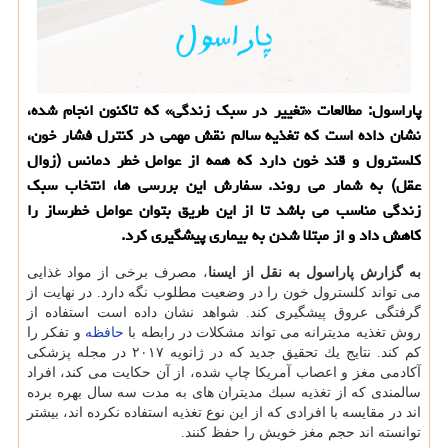
پاراسول: مطالعات «تغییر در سبك زندگی» كه تاكنون انجام شده،
نشان داده است كه تغذیه سالم نقش مهمی در كنترل فشار خون،
كلسترول و قند خون دارد كه همه از عوامل خطر دمانس (زوال
عقل) به شمار می روند. سفارش این بررسی ها، انتخاب سبك
زندگی مناسب می باشد تا از این طریق بتوان عوامل خطرساز را
كاهش داد و از مبتلا شدن به بیماری پیشگیری كرد.
به گزارش پاراسول به نقل از ایسنا
، مصرف برخی از مواد غذایی
می تواند كلسترول خون را در وضعیت مطلوب نگه دارد. در نهایت از
گرفتگی عروق پیشگیری كند. شواهد نشان داده است استفاده از
روش تغذیه مدیترانه می تواند مشكلات در رابطه با
حافظه
و تفكر را
كم كند. نتایج یك تحقیق جدید كه در ژانویه ۲۰۱۷ در مجله پزشكی
آكادمی مغز و اعصاب آمریكا چاپ شده، از آن حكایت می كند، افراد
سالمندی كه از تغذیه سبك مدیتران های به مدت سه سال بهره برده
اند در مقایسه با افرادی كه از این نوع تغذیه استفاده نكرده اند، بیشتر
توانسته اند حجم مغز خویش را حفظ كنند.