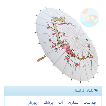
تگهای پاراسول
بهداشت
بیماری
آب
پزشك
رپورتاژ