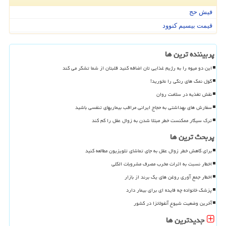
فیش حج
قیمت بیسیم کنوود
پربیننده ترین ها
این دو میوه را به رژیم غذایی تان اضافه کنید قلبتان از شما تشکر می کند
گول نمک های رنگی را نخورید!
نقش تغذیه در سلامت روان
سفارش های بهداشتی به حجاج ایرانی مراقب بیماریهای تنفسی باشید
ترک سیگار ممکنست خطر مبتلا شدن به زوال عقل را کم کند
پربحث ترین ها
برای کاهش خطر زوال عقل به جای تماشای تلویزیون مطالعه کنید
اخطار نسبت به اثرات مخرب مصرف مشروبات الکلی
اخطار جمع آوری روغن های یک برند از بازار
پزشک خانواده چه فایده ای برای بیمار دارد
آخرین وضعیت شیوع آنفولانزا در کشور
جدیدترین ها