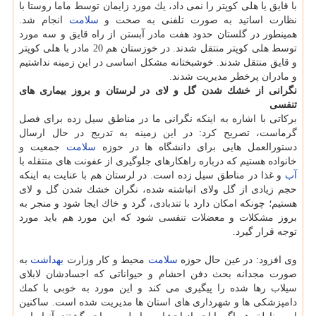
با قایق یا هلی كوپتر را نمی داد، یك مورد زایمان توسط ماما روستا با
نظارت اساتید به صورت تلفنی به صحت و
سلامت
انجام شد.
همینطور در گلستان حدود هفت مادر آبستن از راه قایق و سه مورد
توسط هلی كوپتر منتقل شدند. در خوزستان هم 20 مادر با هلی كوپتر
و قایق منتقل شدند. خوشبختانه مشكل اساسی در این زمینه نداشتیم
و مادران پرخطر مدیریت شدند.
نگرانی از خشك شدن گل و لای در لرستان و بروز بیماری های
تنفسی
بركاتی با اشاره به اینكه نگرانی ما در مناطق سیل زده برای فصل
گرماست، تصریح كرد: در این زمینه به تدریج در حال ارسال
دستورالعمل هایی برای دانشگاه ها در حوزه
سلامت
جمعیت و
خانواده هستیم كه درباره راهكارهای جلوگیری از عفونت های منتقله با
آب
و غذا در مناطق سیل زده است. در لرستان هم با عنایت به اینكه
حجم زیادی از گل ولای انباشته شده، نگران خشك شدن گل و لای
هستیم؛ چونكه امكان دارد با تندبادی، گرد و خاك ایجا شود و منجر به
بروز مشكلات و معضلات تنفسی شود كه این مورد هم باید مورد
توجه قرار گیرد.
وی افزود: در عین حال حوزه
سلامت
محیط و كار وزارت
بهداشت
به
صورت مجدانه بحث دفن احشام و حیواناتی كه اجسادشان لابلای
سیلاب رها شده را پیگیری می كند و این مورد به خوبی با كمك
دامپزشكی ها و شهرداری های استان ها مدیریت شده است. ساكنین