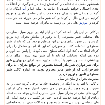
همینطور مكمل های غذایی را كه نقش زیادی در جلوگیری از اختلالات
بعدی احتمالی خواهد داشت، با عنایت به اینكه غذا و
آب
امكان دارد
گرفتار مشكل شوند، برای همه جمعیت این مناطق تامین و توزیع
كردیم. در عین حال از كودكانی كه شیر مادر می خورند هم حراست
كرده و
آموزش
هایی در این زمینه به مادران عرضه شده است.
بركاتی در این باره اضافه كرد: در ایام ابتدایی بروز سیل، سازمان
های مختلف شیر مصنوعی را به وفور در مناطق بحران زده توزیع
كردند و این تصور برای مادران این مناطق بوجود آمد كه باید از شیر
مصنوعی استفاده كنند. در صورتی كه این اقدام دو مشكل را برای
كودك ایجاد می كند؛ اول اینكه سطح ایمنی كودك را پایین می آورد و
دوم هم اینكه وسایلی كه باید با آن شیر تهیه شود، امكان دارد
بهداشتی نباشند و یا شیر با
آب
ناسالم تهیه شود. ازاین رو
بهترین شیر
برای شیرخواران شیر مادر است؛ بخصوص در مواقع بحران، اما برای
شیرخوارانی كه از شیر مادر محروم بودند، به اندازه كافی شیر
مصنوعی تامین و توزیع كردیم
.
مدیریت بحران زایمان در سیل
بركاتی با اشاره به اینكه در وضعیت حاد ما برخی گروه سنی را به
صورت ویژه مورد پیگیری قرار می دهیم، اظهار نمود: یكی از این
گروه های سنی در بحران سیل اخیر، مادران آبستن بودند كه به تعداد
زیادی از آنها عرضه خدمت كردیم. حتی در گلستان با وجود اینكه راه
های ارتباطی روستایی بسته شده بود و مشكلات جوی اجازه جابجایی