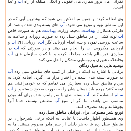
نگرانی مان بروز بیماری های عفونی و انگلی منتقله از راه
آب
و غذا
است.
وی اضافه كرد: بر همین مبنا تلاش می شود كه بیشترین آبی كه در
این مناطق تهیه و توزیع می شود،
آب
های بسته بندی شده باشند. از
طرفی همكاران
بهداشت
محیط وزارت
بهداشت
هم به صورت خاص
آب
لوله كشی را در مناطق سیل زده به صورت روزانه و ساعت به
ساعت بررسی نموده و سه اقدام ارزیابی كُلر
آب
، ارزیابی PH
آب
و
ارزیابی میكروبی
آب
را انجام می دهند و در صورتی كه
آب
در
مواردی غیرسالم باشد، مداخله كرده و با كمك سازمان های
آب
وفاضلاب شهری و روستایی مشكل را حل می كنند.
توصیه هایی به سیل زدگان
بركاتی با اشاره به اینكه در خیلی از كمپ های مناطق سیل زده
آب
به صورت بسته بندی شده در اختیار قرار می گیرد، اضافه كرد: به
مردم مناطق سیل زده سفارش می نماییم كه به خودمراقبتی هم
توجه كنند؛ مردم باید دستان شان را به صورت صحیح شسته و از
آب
سالم
استفاده كنند.
آب
بسته بندی با سر پلمب شده برای آشامیدن
مناسب می باشد، اما اگر از منبع
آب
مطمئن نیستند، حتما آنرا
بجوشانند و بعد مصرف كنند.
توزیع شیر مصنوعی برای نوزادان مناطق سیل زده
وی همینطور اظهار داشت: با عنایت به اینكه برخی شیرخواران در
مناطق سیل زده بنا به هر دلیلی از شیر مادر محروم هستند، ما به
مقدار مورد نیاز شیر مصنوعی برای این مناطق تامین كردیم.