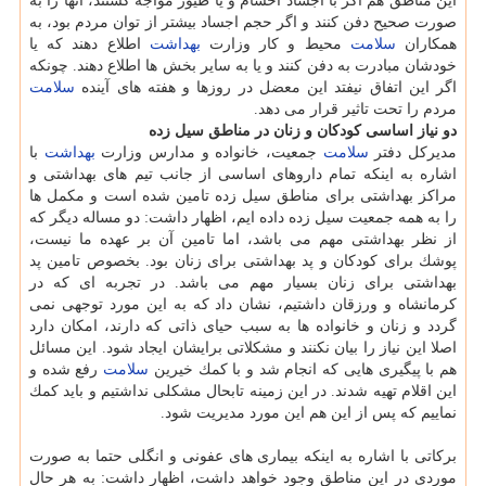
این مناطق هم اگر با اجساد احشام و یا طیور مواجه گشتند، آنها را به
صورت صحیح دفن كنند و اگر حجم اجساد بیشتر از توان مردم بود، به
همكاران
سلامت
محیط و كار وزارت
بهداشت
اطلاع دهند كه یا
خودشان مبادرت به دفن كنند و یا به سایر بخش ها اطلاع دهند. چونكه
اگر این اتفاق نیفتد این معضل در روزها و هفته های آینده
سلامت
مردم را تحت تاثیر قرار می دهد.
دو نیاز اساسی كودكان و زنان در مناطق سیل زده
مدیركل دفتر
سلامت
جمعیت، خانواده و مدارس وزارت
بهداشت
با
اشاره به اینكه تمام داروهای اساسی از جانب تیم های بهداشتی و
مراكز بهداشتی برای مناطق سیل زده تامین شده است و مكمل ها
را به همه جمعیت سیل زده داده ایم، اظهار داشت: دو مساله دیگر كه
از نظر بهداشتی مهم می باشد، اما تامین آن بر عهده ما نیست،
پوشك برای كودكان و پد بهداشتی برای زنان بود. بخصوص تامین پد
بهداشتی برای زنان بسیار مهم می باشد. در تجربه ای كه در
كرمانشاه و ورزقان داشتیم، نشان داد كه به این مورد توجهی نمی
گردد و زنان و خانواده ها به سبب حیای ذاتی كه دارند، امكان دارد
اصلا این نیاز را بیان نكنند و مشكلاتی برایشان ایجاد شود. این مسائل
هم با پیگیری هایی كه انجام شد و با كمك خیرین
سلامت
رفع شده و
این اقلام تهیه شدند. در این زمینه تابحال مشكلی نداشتیم و باید كمك
نماییم كه پس از این هم این مورد مدیریت شود.
بركاتی با اشاره به اینكه بیماری های عفونی و انگلی حتما به صورت
موردی در این مناطق وجود خواهد داشت، اظهار داشت: به هر حال