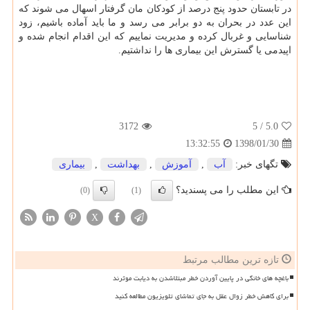
در تابستان حدود پنج درصد از كودكان مان گرفتار اسهال می شوند كه
این عدد در بحران به دو برابر می رسد و ما باید آماده باشیم، زود
شناسایی و غربال كرده و مدیریت نماییم كه این اقدام انجام شده و
اپیدمی یا گسترش این بیماری ها را نداشتیم.
3172
/ 5
5.0
1398/01/30
13:32:55
تگهای خبر:
آب
,
آموزش
,
بهداشت
,
بیماری
این مطلب را می پسندید؟
(0)
(1)
X
تازه ترین مطالب مرتبط
باغچه های خانگی در پایین آوردن خطر مبتلاشدن به دیابت موثرند
برای کاهش خطر زوال عقل به جای تماشای تلویزیون مطالعه کنید