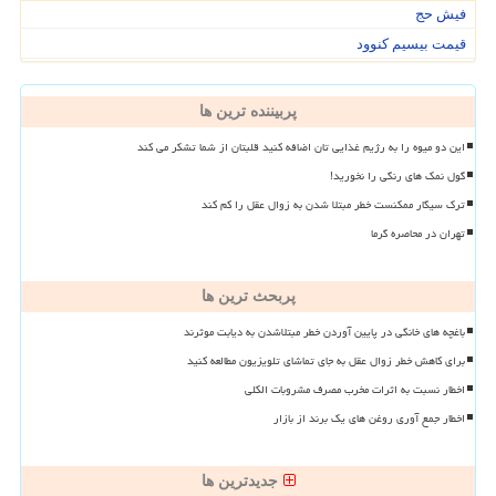
فیش حج
قیمت بیسیم کنوود
پربیننده ترین ها
این دو میوه را به رژیم غذایی تان اضافه کنید قلبتان از شما تشکر می کند
گول نمک های رنگی را نخورید!
ترک سیگار ممکنست خطر مبتلا شدن به زوال عقل را کم کند
تهران در محاصره گرما
پربحث ترین ها
باغچه های خانگی در پایین آوردن خطر مبتلاشدن به دیابت موثرند
برای کاهش خطر زوال عقل به جای تماشای تلویزیون مطالعه کنید
اخطار نسبت به اثرات مخرب مصرف مشروبات الکلی
اخطار جمع آوری روغن های یک برند از بازار
جدیدترین ها