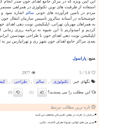
این آیین ویژه كه در مركز جامع اهدای خون صدر انجام گ
استفاده از ظرفیت های نوین تكنولوژی در همراهی مستمر و
مردم در تامین فرآورده های خونی
سالم
اشاره نمود و 
خوشبختانه در آستانه سالروز تاسیس سازمان انتقال خون
به همراهان مهربان تهرانی، اپلیكیشن نوبت دهی اهدای خون
كردیم و امیدواریم با این شیوه به برنامه ریزی زمانی 
اپلیكیشن نوبت دهی اهدای خون با طراحی مهندسین ایرانی
بعدی مراكز جامع اهدای خون شهر ری و تهرانپارس نیز به ا
منبع:
پاراسول
2977
/ 5
5.0
تگهای خبر:
تكنولوژی
,
سالم
,
طراحی
,
كیف
این مطلب را می پسندید؟
(0)
(1)
تازه ترین مطالب مرتبط
درختان از افراد در مقابل افسردگی محافظت می کنند
مینی ون های لوکس تویوتا معرفی گشتند، عکس