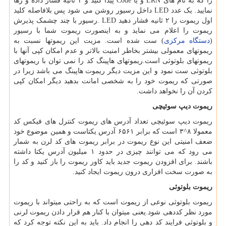
را که به نام های
LRN
و یا
Code
پیدا کنید و ۲ ثانیه فشار داده و رها
نمایید. یک عدد
LED
داخل رسیور روشن می شود پس بلافاصله کلید
اول ریموت را ۲ ثانیه فشار دهید
. LED
رسیور با چند چشمک پذیرش
ریموت را اعلام می نماید و به اینصورت ریموت شما با رسیور
(
دستگاه مرکزی
) ست شده است. مزیت این ریموتها نسبت به
ریموتهای معمولی بیشتر بخاطر امنیت بالاتر و عدم امکان کپی آنها با
ریموتهای بلوتوثی است.ریموتهای هاپینگ کد را نمی توان با ریموتهای
بلوتوثی ست نمود و این مزیت دیگر ریموت هاپینگ می باشد زیرا در
صورتی که ریموت خود را به شخصی امانت بدهید دیگر امکان کپی
کردن آن را نخواهد داشت.
ریموت دیپ سوئیچی
ریموت دیپ سوئیچی تعداد آدرس های ریموت کنترل های فیکس کد
معمولا ۸^۳ است که برابر ۶۵۶۱ آدرس یکتاست و همین موضوع خود
ضعف امنیتی این نوع ریموت در برابر ریموت های کد لرن به شمار
می رود که می توانند چیزی در حدود ۱ میلیون آدرس یکتا داشته
باشند. برای افزودن ریموت جدید باید کاور ریموت را باز کنید و کد را
به صورت سخت افزاری درون ریموت ایجاد کنید.
ریموت بلوتوثی
ریموت بلوتوثی نوعی از ریموت است که به راحتی میتواند با ریموت
مورد نظر کددهی شود.یعنی میتوان با کنار هم قرار دادن ریموت لرنی
و بلوتوثی فرایند کد دهی را انجام داد. باید به این نکته توجه کرد که