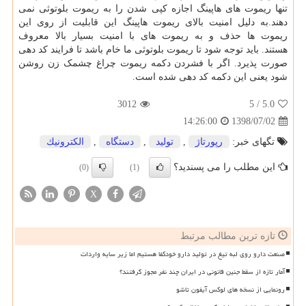
تنها ریموت های هاپینگ اجازه کپی شدن را به ریموت بلوتوثی نمی
دهند.به دلیل امنیت بالای ریموت هاپینگ این قابلیت از روی این
ریموت ها حذف و به ریموت های با امنیت بسیار بالا معروف
هستند. باید توجه شود تا ریموت بلوتوثی ما خام باشد تا فرایند کد دهی
صورت پذیرد. اگر با فشردن دکمه ریموت چراغ چشمک زن روشن
شود یعنی این دکمه کد دهی شده است.
3012
/ 5
5.0
1398/07/02
14:26:00
تگهای خبر:
رپورتاژ
,
تولید
,
دستگاه
,
الكترونیك
این مطلب را می پسندید؟
(0)
(1)
X
تازه ترین مطالب مرتبط
صنعت دارو روی لبه تیغ در تولید دارو خودکفا هستیم اما زیر سایه واردات
آمار تازه از سقط جنین قانونی در ایران چند نفر مجوز گرفتند؟
رونمایی از نسخه های لوکس آیفون تاشو