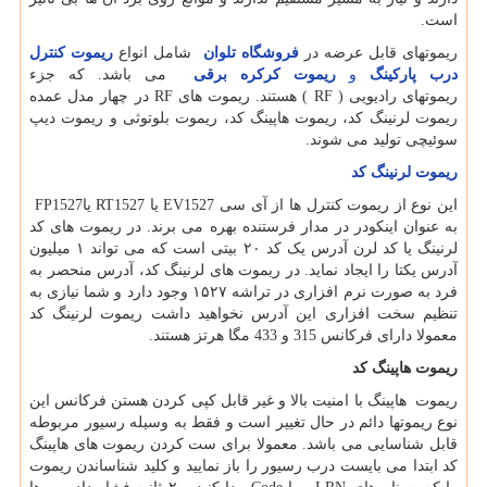
است.
ریموتهای قابل عرضه در
فروشگاه تلوان
شامل انواع
ریموت کنترل
درب پارکینگ
و
ریموت کرکره برقی
می باشد. که جزء
ریموتهای رادیویی
( RF )
هستند. ریموت های
RF
در چهار مدل عمده
ریموت لرنینگ کد، ریموت هاپینگ کد، ریموت بلوتوثی و ریموت دیپ
سوئیچی تولید می شوند.
ریموت لرنینگ کد
این نوع از ریموت کنترل ها از آی سی
EV1527
یا
RT1527
یا
FP1527
به عنوان اینکودر در مدار فرستنده بهره می برند. در ریموت های کد
لرنینگ یا کد لرن آدرس یک کد ۲۰ بیتی است که می تواند ۱ میلیون
آدرس یکتا را ایجاد نماید. در ریموت های لرنینگ کد، آدرس منحصر به
فرد به صورت نرم افزاری در تراشه ۱۵۲۷ وجود دارد و شما نیازی به
تنظیم سخت افزاری این آدرس نخواهید داشت ریموت لرنینگ کد
معمولا دارای فرکانس 315 و 433 مگا هرتز هستند.
ریموت هاپینگ کد
ریموت هاپینگ با امنیت بالا و غیر قابل کپی کردن هستن فرکانس این
نوع ریموتها دائم در حال تغییر است و فقط به وسیله رسیور مربوطه
قابل شناسایی می باشد. معمولا برای ست کردن ریموت های هاپینگ
کد ابتدا می بایست درب رسیور را باز نمایید و کلید شناساندن ریموت