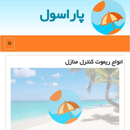
پاراسول
منو
انواع ریموت كنترل منازل