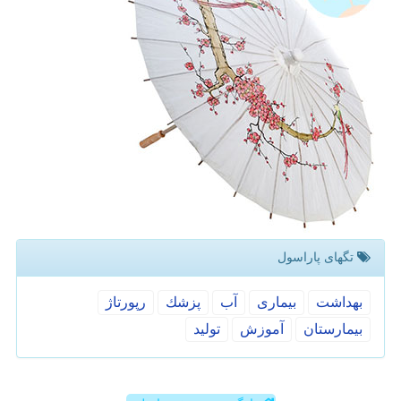
تگهای پاراسول
بهداشت
بیماری
آب
پزشك
رپورتاژ
بیمارستان
آموزش
تولید