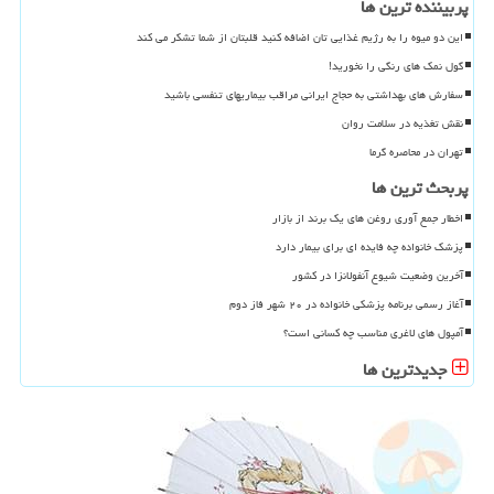
پربیننده ترین ها
این دو میوه را به رژیم غذایی تان اضافه کنید قلبتان از شما تشکر می کند
گول نمک های رنگی را نخورید!
سفارش های بهداشتی به حجاج ایرانی مراقب بیماریهای تنفسی باشید
نقش تغذیه در سلامت روان
تهران در محاصره گرما
پربحث ترین ها
اخطار جمع آوری روغن های یک برند از بازار
پزشک خانواده چه فایده ای برای بیمار دارد
آخرین وضعیت شیوع آنفولانزا در کشور
آغاز رسمی برنامه پزشکی خانواده در ۲۰ شهر فاز دوم
آمپول های لاغری مناسب چه کسانی است؟
جدیدترین ها