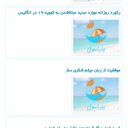
ركورد روزانه موارد جدید مبتلاشدن به كووید-۱۹ در انگلیس
موفقیت از زبان میثم شكری ساز
خرید خودرو كاركرده محصولات مدیران خودرو